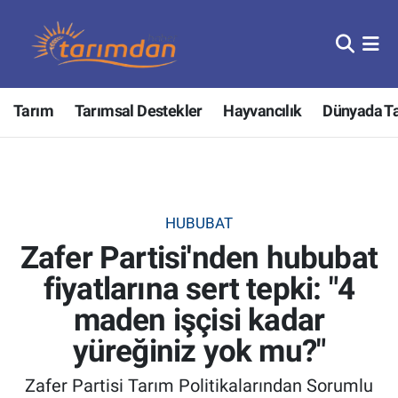
Tarım
Nöbetçi Eczaneler
Tarım
Tarımsal Destekler
Hayvancılık
Dünyada T
Hayvancılık
Hava Durumu
Gıda
Trafik Durumu
Güncel
Süper Lig Puan Durumu ve Fikstür
HUBUBAT
Zafer Partisi'nden hububat
Tarımsal Destekler
Tüm Manşetler
fiyatlarına sert tepki: "4
Tarım Bakanlığı
Son Dakika Haberleri
maden işçisi kadar
TZOB
Haber Arşivi
yüreğiniz yok mu?"
Zafer Partisi Tarım Politikalarından Sorumlu
Tarım Kredi Kooperatifleri