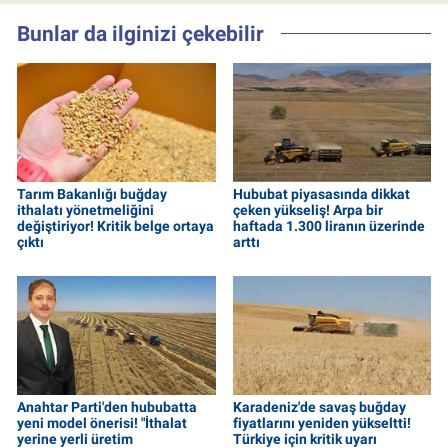
Bunlar da ilginizi çekebilir
Tarım Bakanlığı buğday
Hububat piyasasında dikkat
ithalatı yönetmeliğini
çeken yükseliş! Arpa bir
değiştiriyor! Kritik belge ortaya
haftada 1.300 liranın üzerinde
çıktı
arttı
Anahtar Parti'den hububatta
Karadeniz'de savaş buğday
yeni model önerisi! "İthalat
fiyatlarını yeniden yükseltti!
yerine yerli üretim
Türkiye için kritik uyarı