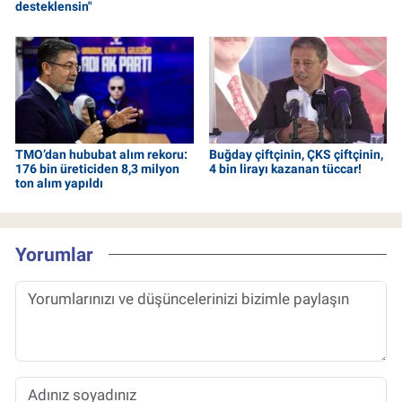
desteklensin"
TMO’dan hububat alım rekoru:
Buğday çiftçinin, ÇKS çiftçinin,
176 bin üreticiden 8,3 milyon
4 bin lirayı kazanan tüccar!
ton alım yapıldı
Yorumlar