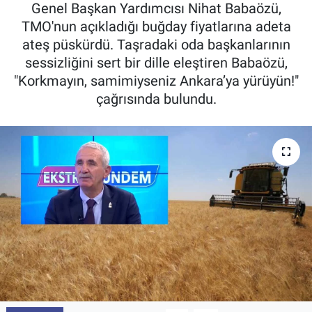
Genel Başkan Yardımcısı Nihat Babaözü,
Pankobirlik
TMO'nun açıkladığı buğday fiyatlarına adeta
ateş püskürdü. Taşradaki oda başkanlarının
Et fiyatları
sessizliğini sert bir dille eleştiren Babaözü,
"Korkmayın, samimiyseniz Ankara’ya yürüyün!"
Tarım Bilgisi
çağrısında bulundu.
Yetiştirici Soruyor
Dünyada Tarım
Üretici Birlikleri
Şeker ve Şekerli Mamüller
Tahıllar ve Baklagiller
Tohum