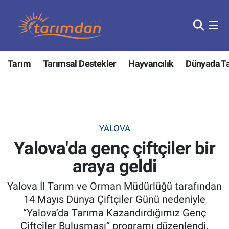
Tarım
Nöbetçi Eczaneler
Tarım
Tarımsal Destekler
Hayvancılık
Dünyada T
Hayvancılık
Hava Durumu
Gıda
Trafik Durumu
Güncel
Süper Lig Puan Durumu ve Fikstür
YALOVA
Yalova'da genç çiftçiler bir
Tarımsal Destekler
Tüm Manşetler
araya geldi
Tarım Bakanlığı
Son Dakika Haberleri
Yalova İl Tarım ve Orman Müdürlüğü tarafından
TZOB
Haber Arşivi
14 Mayıs Dünya Çiftçiler Günü nedeniyle
“Yalova’da Tarıma Kazandırdığımız Genç
Tarım Kredi Kooperatifleri
Çiftçiler Buluşması” programı düzenlendi.