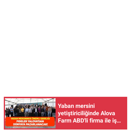
Yaban mersini
yetiştiriciliğinde Alova
Farm ABD'li firma ile iş
birliğine gitti! Fideler