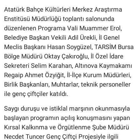
Yalova'dan dünyaya
Atatürk Bahçe Kültürleri Merkez Araştırma
pazarlanacak
Enstitüsü Müdürlüğü toplantı salonunda
düzenlenen Programa Vali Muammer Erol,
Belediye Başkan Vekili Adil Ürekli, İl Genel
Meclis Başkanı Hasan Soygüzel, TARSİM Bursa
Bölge Müdürü Oktay Çakıroğlu, İl Özel İdare
Sekreteri Selim Karahan, Altınova Kaymakamı
Regaip Ahmet Özyiğit, İl-İlçe Kurum Müdürleri,
Birlik Başkanları, Muhtarlar, teknik personeller
ile genç çiftçiler katıldı.
Saygı duruşu ve istiklal marşının okunmasıyla
başlayan programın açılış konuşmasını yapan
Kırsal Kalkınma ve Örgütlenme Şube Müdürü
Necdet Tuncer Genç Çiftçi Projesiyle ilgili