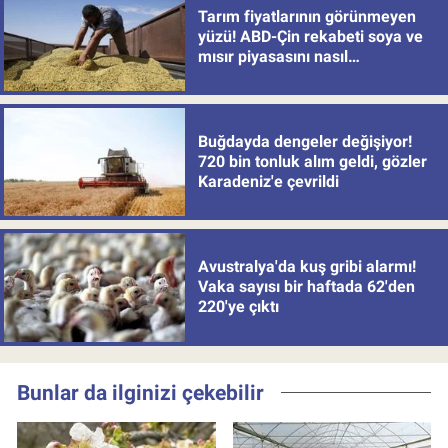
Tarım fiyatlarının görünmeyen
yüzü! ABD-Çin rekabeti soya ve
mısır piyasasını nasıl
değiştiriyor?
Buğdayda dengeler değişiyor!
720 bin tonluk alım geldi, gözler
Karadeniz'e çevrildi
Avustralya'da kuş gribi alarmı!
Vaka sayısı bir haftada 62'den
220'ye çıktı
Bunlar da ilginizi çekebilir