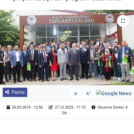
Pankobirlik
Et fiyatları
Tarım Bilgisi
Yetiştirici Soruyor
Dünyada Tarım
Üretici Birlikleri
Paylaş
-
+
A
A
Şeker ve Şekerli Mamüller
20.05.2019 - 12:50
27.12.2025 - 11:15
Okunma Süresi: 4
Dk
Tahıllar ve Baklagiller
Tohum