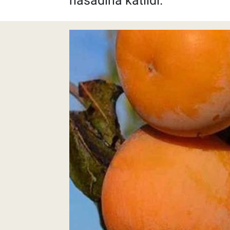
hasadına katıldı.
Pankobirlik
Et fiyatları
Tarım Bilgisi
Yetiştirici Soruyor
Dünyada Tarım
Üretici Birlikleri
Şeker ve Şekerli Mamüller
Tahıllar ve Baklagiller
Tohum