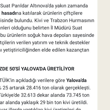
Suat Parıldar Altınova’da yakın zamanda
 hasadı
na katılarak ürünlerin çiftçilere
nisinde bulundu. Kivi ve Trabzon Hurmasının
nleri olduğunu belirten İl Müdürü Suat
i bu ürünlerin soğuk hava depoları sayesinde
tçilerin verilen yatırım ve teknik destekler
 yetiştiriciliğinden elde edilen kazançtan
ZDE 50'Sİ YALOVA'DA ÜRETİLİYOR
TÜİK'in açıkladığı verilere göre
Yalova'da
% 25 artarak 28.416 ton olarak gerçekleşti.
 Türkiye'de 32.613 dekar alanda 73.745 ton
kar alanda yaklaşık 29 bin ton kivi üretildi.
ivar illerde yaptıkları kivi üretimleri de