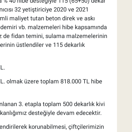
a % 40 hibe desteğiyle 115 (65+50) dekar
nıcısı 32 yetiştiriciye 2020 ve 2021
li maliyet tutan beton direk ve askı
rgi demiri vb. malzemeleri hibe kapsamında
imiz de fidan temini, sulama malzemelerinin
lerinin üstlendiler ve 115 dekarlık
L.
TL. olmak üzere toplam 818.000 TL hibe
lanan 3. etapla toplam 500 dekarlık kivi
kanlığımız desteğiyle devam edecektir.
endirilerek korunabilmesi, çiftçilerimizin