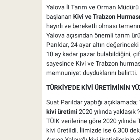
Yalova İl Tarım ve Orman Müdürü 
başlanan
Kivi ve Trabzon Hurması
hayırlı ve bereketli olması temen
Yalova açısından önemli tarım ürü
Parıldar, 24 ayar altın değerindek
10 ay kadar pazar bulabildiğini, çif
sayesinde Kivi ve Trabzon hurması
memnuniyet duyduklarını belirtti.
TÜRKİYE'DE KİVİ ÜRETİMİNİN YÜ
Suat Parıldar yaptığı açıklamada; 
kivi üretimi
2020 yılında yaklaşık 
TÜİK verilerine göre 2020 yılında
kivi üretildi. İlimizde ise 6.300 de
Ayrıca Yalova'lı kivi üreticilerinin c