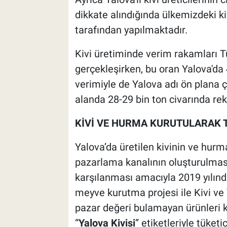
dikkate alındığında ülkemizdeki kiv
tarafından yapılmaktadır.
Kivi üretiminde verim rakamları T
gerçekleşirken, bu oran Yalova'da
verimiyle de Yalova adı ön plana ç
alanda 28-29 bin ton civarında rek
KİVİ VE HURMA KURUTULARAK 
Yalova’da üretilen kivinin ve hurm
pazarlama kanalının oluşturulması 
karşılanması amacıyla 2019 yılında
meyve kurutma projesi ile Kivi v
pazar değeri bulamayan ürünleri k
“
Yalova Kivisi
” etiketleriyle tüket