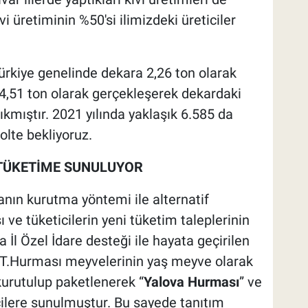
i üretiminin %50'si ilimizdeki üreticiler
ürkiye genelinde dekara 2,26 ton olarak
 4,51 ton olarak gerçekleşerek dekardaki
ıkmıştır. 2021 yılında yaklaşık 6.585 da
olte bekliyoruz.
TÜKETİME SUNULUYOR
anın kurutma yöntemi ile alternatif
ve tüketicilerin yeni tüketim taleplerinin
 İl Özel İdare desteği ile hayata geçirilen
e T.Hurması meyvelerinin yaş meyve olarak
urutulup paketlenerek “
Yalova Hurması
” ve
icilere sunulmuştur. Bu sayede tanıtım