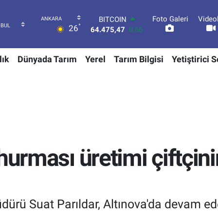
Foto Galeri
Video
DOLAR
°
26
47,5971
0.05
EURO
55,1336
0.18
lık
Dünyada Tarım
Yerel
Tarım Bilgisi
Yetiştirici 
STERLİN
64,2534
0.22
GRAM ALTIN
6518.23
0.39
BİST100
13.703
0
BITCOIN
64.475,47
0.66
hurması üretimi çiftçin
dürü Suat Parıldar, Altınova'da devam ed