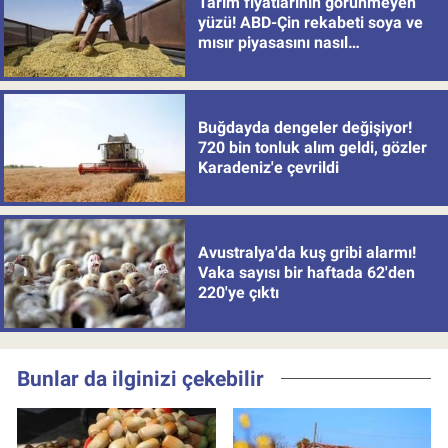
Tarım fiyatlarının görünmeyen
yüzü! ABD-Çin rekabeti soya ve
mısır piyasasını nasıl
değiştiriyor?
Buğdayda dengeler değişiyor!
720 bin tonluk alım geldi, gözler
Karadeniz'e çevrildi
Avustralya'da kuş gribi alarmı!
Vaka sayısı bir haftada 62'den
220'ye çıktı
Bunlar da ilginizi çekebilir