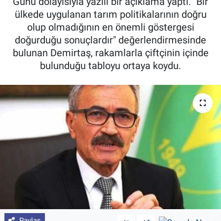
Günü dolayısıyla yazılı bir açıklama yaptı. "Bir
ülkede uygulanan tarım politikalarının doğru
Pankobirlik
olup olmadığının en önemli göstergesi
doğurduğu sonuçlardır" değerlendirmesinde
Et fiyatları
bulunan Demirtaş, rakamlarla çiftçinin içinde
bulunduğu tabloyu ortaya koydu.
Tarım Bilgisi
Yetiştirici Soruyor
Dünyada Tarım
Üretici Birlikleri
Şeker ve Şekerli Mamüller
Tahıllar ve Baklagiller
Tohum
Paylaş
-
+