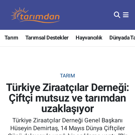
Tarım
Nöbetçi Eczaneler
Tarım
Tarımsal Destekler
Hayvancılık
Dünyada T
Hayvancılık
Hava Durumu
Gıda
Trafik Durumu
Güncel
Süper Lig Puan Durumu ve Fikstür
TARIM
Türkiye Ziraatçılar Derneği:
Tarımsal Destekler
Tüm Manşetler
Çiftçi mutsuz ve tarımdan
Tarım Bakanlığı
Son Dakika Haberleri
uzaklaşıyor
TZOB
Haber Arşivi
Türkiye Ziraatçılar Derneği Genel Başkanı
Hüseyin Demirtaş, 14 Mayıs Dünya Çiftçiler
Tarım Kredi Kooperatifleri