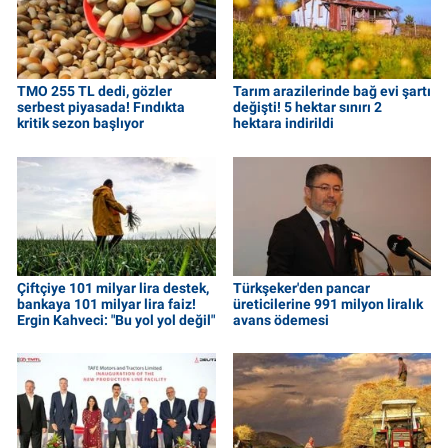
TMO 255 TL dedi, gözler
Tarım arazilerinde bağ evi şartı
serbest piyasada! Fındıkta
değişti! 5 hektar sınırı 2
kritik sezon başlıyor
hektara indirildi
Çiftçiye 101 milyar lira destek,
Türkşeker'den pancar
bankaya 101 milyar lira faiz!
üreticilerine 991 milyon liralık
Ergin Kahveci: "Bu yol yol değil"
avans ödemesi