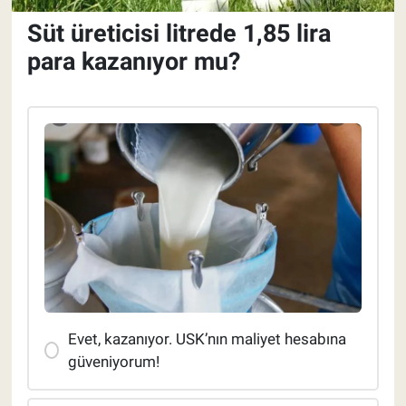
Süt üreticisi litrede 1,85 lira
Pankobirlik
para kazanıyor mu?
Et fiyatları
Tarım Bilgisi
Yetiştirici Soruyor
Dünyada Tarım
Üretici Birlikleri
Şeker ve Şekerli Mamüller
Evet, kazanıyor. USK’nın maliyet hesabına
Tahıllar ve Baklagiller
güveniyorum!
Tohum