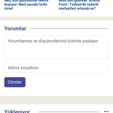
ABD, Rus gübresinde rekora
Mısır’dan gübreye ‘İhracat
koşuyor: Mart ayında tarihi
Freni’: Türkiye’de tedarik
zirve!
maliyetleri artacak mı?
Yorumlar
Gönder
Yükleniyor...