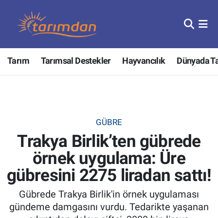
Tarım
Nöbetçi Eczaneler
Tarım
Tarımsal Destekler
Hayvancılık
Dünyada T
Hayvancılık
Hava Durumu
Gıda
Trafik Durumu
Güncel
Süper Lig Puan Durumu ve Fikstür
GÜBRE
Trakya Birlik’ten gübrede
Tarımsal Destekler
Tüm Manşetler
örnek uygulama: Üre
Tarım Bakanlığı
Son Dakika Haberleri
gübresini 2275 liradan sattı!
TZOB
Haber Arşivi
Gübrede Trakya Birlik'in örnek uygulaması
gündeme damgasını vurdu. Tedarikte yaşanan
Tarım Kredi Kooperatifleri