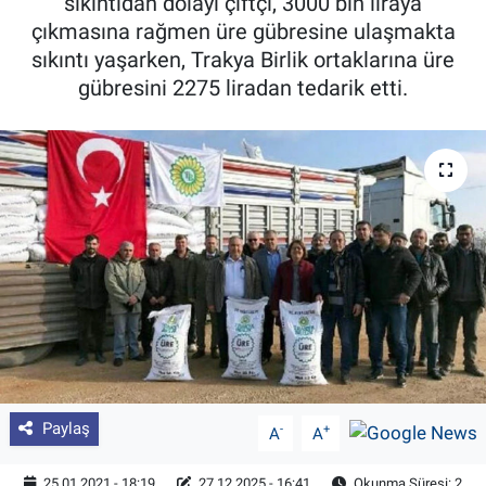
sıkıntıdan dolayı çiftçi, 3000 bin liraya
çıkmasına rağmen üre gübresine ulaşmakta
Pankobirlik
sıkıntı yaşarken, Trakya Birlik ortaklarına üre
gübresini 2275 liradan tedarik etti.
Et fiyatları
Tarım Bilgisi
Yetiştirici Soruyor
Dünyada Tarım
Üretici Birlikleri
Şeker ve Şekerli Mamüller
Tahıllar ve Baklagiller
Paylaş
-
+
A
A
Tohum
25.01.2021 - 18:19
27.12.2025 - 16:41
Okunma Süresi: 2