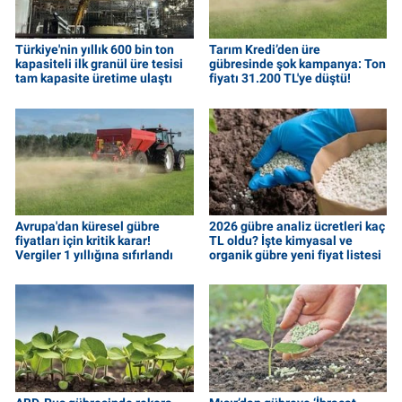
Türkiye'nin yıllık 600 bin ton
Tarım Kredi’den üre
kapasiteli ilk granül üre tesisi
gübresinde şok kampanya: Ton
tam kapasite üretime ulaştı
fiyatı 31.200 TL'ye düştü!
Avrupa'dan küresel gübre
2026 gübre analiz ücretleri kaç
fiyatları için kritik karar!
TL oldu? İşte kimyasal ve
Vergiler 1 yıllığına sıfırlandı
organik gübre yeni fiyat listesi