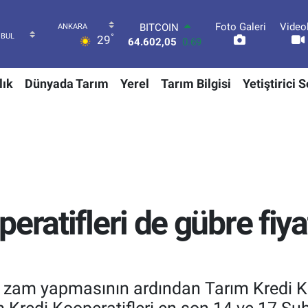
Foto Galeri
Video
DOLAR
°
29
47,5986
0.06
EURO
55,0700
0.1
lık
Dünyada Tarım
Yerel
Tarım Bilgisi
Yetiştirici 
STERLİN
64,2438
0.21
GRAM ALTIN
6518.23
0.39
BİST100
13.768
48
BITCOIN
64.602,05
0.69
eratifleri de gübre fiy
a zam yapmasının ardından Tarım Kredi Ko