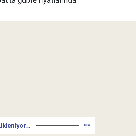
bat'ta gübre fiyatlarında
ükleniyor...