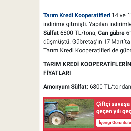
Tarım Kredi Kooperatifleri
14 ve 1
indirime gitmişti. Yapılan indiriml
Sülfat
6800 TL/tona,
Can gübre
61
düşmüştü. Gübretaş’ın 17 Mart’ta g
Tarım Kredi Kooperatifleri de gübr
TARIM KREDİ KOOPERATİFLERİN
FİYATLARI
Amonyum Sülfat:
6800 TL/tonda
Çiftçi savaşa
geçen yılı geç
İçeriği Görüntül