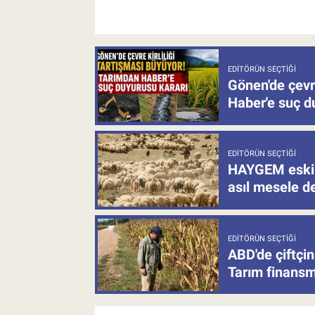
EDITÖRÜN SEÇTIĞI
Gönen'de çevre
Haber'e suç d
EDITÖRÜN SEÇTIĞI
HAYGEM eski 
asıl mesele de
EDITÖRÜN SEÇTIĞI
ABD'de çiftçin
Tarım finansm