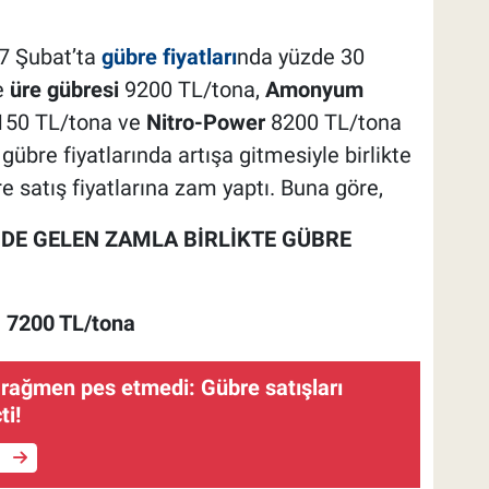
7 Şubat’ta
gübre fiyatları
nda yüzde 30
e
üre gübresi
9200 TL/tona,
Amonyum
50 TL/tona ve
Nitro-Power
8200 TL/tona
übre fiyatlarında artışa gitmesiyle birlikte
e satış fiyatlarına zam yaptı. Buna göre,
DE GELEN ZAMLA BİRLİKTE GÜBRE
n
7200 TL/tona
 rağmen pes etmedi: Gübre satışları
ti!
e