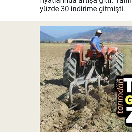
fiyatlarında artışa gitti. Ta
yüzde 30 indirime gitmişti.
Pankobirlik
Et fiyatları
Tarım Bilgisi
Yetiştirici Soruyor
Dünyada Tarım
Üretici Birlikleri
Şeker ve Şekerli Mamüller
Tahıllar ve Baklagiller
Tohum