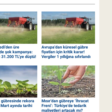
edi’den üre
Avrupa'dan küresel gübre
nde şok kampanya:
fiyatları için kritik karar!
ı 31.200 TL'ye düştü!
Vergiler 1 yıllığına sıfırlandı
 gübresinde rekora
Mısır’dan gübreye ‘İhracat
Mart ayında tarihi
Freni’: Türkiye’de tedarik
maliyetleri artacak mı?