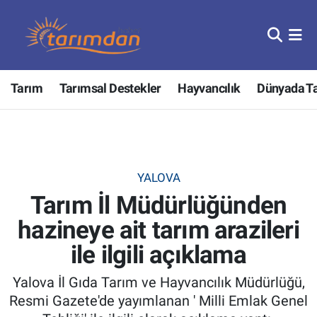
Tarım
Nöbetçi Eczaneler
Tarım
Tarımsal Destekler
Hayvancılık
Dünyada T
Hayvancılık
Hava Durumu
Gıda
Trafik Durumu
Güncel
Süper Lig Puan Durumu ve Fikstür
YALOVA
Tarım İl Müdürlüğünden
Tarımsal Destekler
Tüm Manşetler
hazineye ait tarım arazileri
Tarım Bakanlığı
Son Dakika Haberleri
ile ilgili açıklama
TZOB
Haber Arşivi
Yalova İl Gıda Tarım ve Hayvancılık Müdürlüğü,
Resmi Gazete'de yayımlanan ' Milli Emlak Genel
Tarım Kredi Kooperatifleri