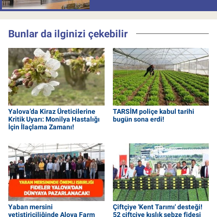
milyon batırdı!
Bunlar da ilginizi çekebilir
Yalova’da Kiraz Üreticilerine
TARSİM poliçe kabul tarihi
Kritik Uyarı: Monilya Hastalığı
bugün sona erdi!
İçin İlaçlama Zamanı!
Yaban mersini
Çiftçiye 'Kent Tarımı' desteği!
yetiştiriciliğinde Alova Farm
52 çiftçiye kışlık sebze fidesi