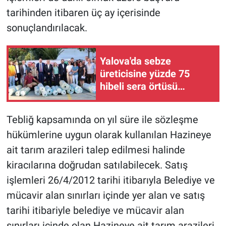
tarihinden itibaren üç ay içerisinde
sonuçlandırılacak.
Yalova'da sebze
üreticisine yüzde 75
hibeli sera örtüsü
desteği!
Tebliğ kapsamında on yıl süre ile sözleşme
hükümlerine uygun olarak kullanılan Hazineye
ait tarım arazileri talep edilmesi halinde
kiracılarına doğrudan satılabilecek. Satış
işlemleri 26/4/2012 tarihi itibarıyla Belediye ve
mücavir alan sınırları içinde yer alan ve satış
tarihi itibariyle belediye ve mücavir alan
sınırları içinde olan Hazineye ait tarım arazileri