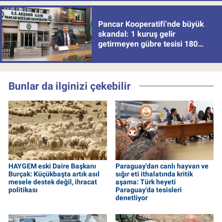
Pancar Kooperatifi’nde büyük
skandal: 1 kuruş gelir
getirmeyen gübre tesisi 180
milyon batırdı!
Bunlar da ilginizi çekebilir
HAYGEM eski Daire Başkanı
Paraguay'dan canlı hayvan ve
Burçak: Küçükbaşta artık asıl
sığır eti ithalatında kritik
mesele destek değil, ihracat
aşama: Türk heyeti
politikası
Paraguay'da tesisleri
denetliyor