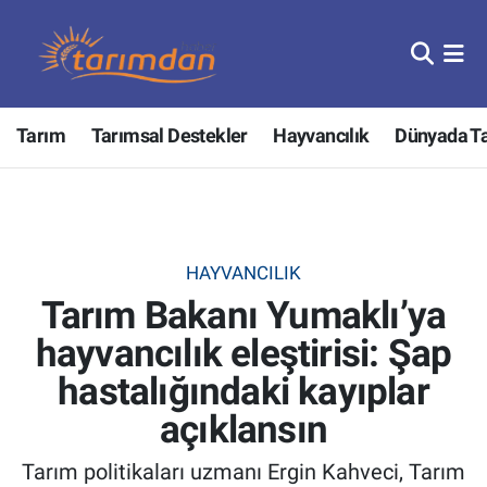
Tarım
Nöbetçi Eczaneler
Tarım
Tarımsal Destekler
Hayvancılık
Dünyada T
Hayvancılık
Hava Durumu
Gıda
Trafik Durumu
Güncel
Süper Lig Puan Durumu ve Fikstür
HAYVANCILIK
Tarım Bakanı Yumaklı’ya
Tarımsal Destekler
Tüm Manşetler
hayvancılık eleştirisi: Şap
Tarım Bakanlığı
Son Dakika Haberleri
hastalığındaki kayıplar
TZOB
Haber Arşivi
açıklansın
Tarım politikaları uzmanı Ergin Kahveci, Tarım
Tarım Kredi Kooperatifleri