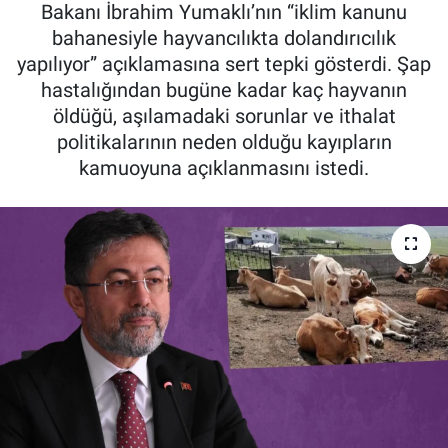
Bakanı İbrahim Yumaklı’nın “iklim kanunu
Pankobirlik
bahanesiyle hayvancılıkta dolandırıcılık
yapılıyor” açıklamasına sert tepki gösterdi. Şap
Et fiyatları
hastalığından bugüne kadar kaç hayvanın
öldüğü, aşılamadaki sorunlar ve ithalat
Tarım Bilgisi
politikalarının neden olduğu kayıpların
kamuoyuna açıklanmasını istedi.
Yetiştirici Soruyor
Dünyada Tarım
Üretici Birlikleri
Şeker ve Şekerli Mamüller
Tahıllar ve Baklagiller
Tohum