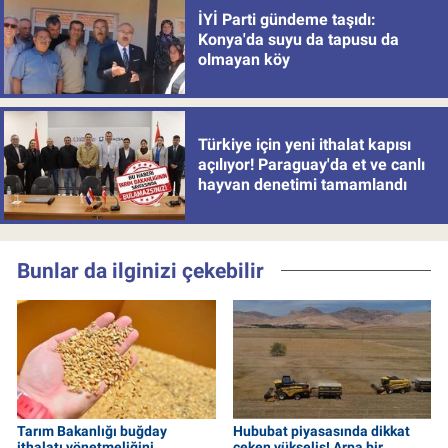
İYİ Parti gündeme taşıdı:
Konya'da suyu da tapusu da
olmayan köy
Türkiye için yeni ithalat kapısı
açılıyor! Paraguay'da et ve canlı
hayvan denetimi tamamlandı
Bunlar da ilginizi çekebilir
Tarım Bakanlığı buğday
Hububat piyasasında dikkat
ithalatı yönetmeliğini
çeken yükseliş! Arpa bir