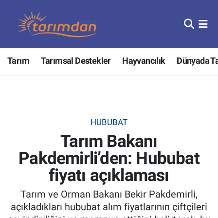
Tarım
Nöbetçi Eczaneler
Tarım
Tarımsal Destekler
Hayvancılık
Dünyada T
Hayvancılık
Hava Durumu
Gıda
Trafik Durumu
Güncel
Süper Lig Puan Durumu ve Fikstür
HUBUBAT
Tarım Bakanı
Tarımsal Destekler
Tüm Manşetler
Pakdemirli’den: Hububat
Tarım Bakanlığı
Son Dakika Haberleri
fiyatı açıklaması
TZOB
Haber Arşivi
Tarım ve Orman Bakanı Bekir Pakdemirli,
açıkladıkları hububat alım fiyatlarının çiftçileri
Tarım Kredi Kooperatifleri