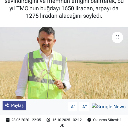
sevindirdiğini ve memnun ettiğini belirterek, bu
yıl TMO'nun buğdayı 1650 liradan, arpayı da
Pankobirlik
1275 liradan alacağını söyledi.
Et fiyatları
Tarım Bilgisi
Yetiştirici Soruyor
Dünyada Tarım
Üretici Birlikleri
Şeker ve Şekerli Mamüller
Paylaş
-
+
A
A
Tahıllar ve Baklagiller
23.05.2020 - 22:35
15.10.2025 - 02:12
Okunma Süresi: 1
Dk
Tohum