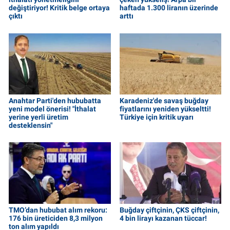
değiştiriyor! Kritik belge ortaya
haftada 1.300 liranın üzerinde
çıktı
arttı
Anahtar Parti'den hububatta
Karadeniz'de savaş buğday
yeni model önerisi! "İthalat
fiyatlarını yeniden yükseltti!
yerine yerli üretim
Türkiye için kritik uyarı
desteklensin"
TMO’dan hububat alım rekoru:
Buğday çiftçinin, ÇKS çiftçinin,
176 bin üreticiden 8,3 milyon
4 bin lirayı kazanan tüccar!
ton alım yapıldı