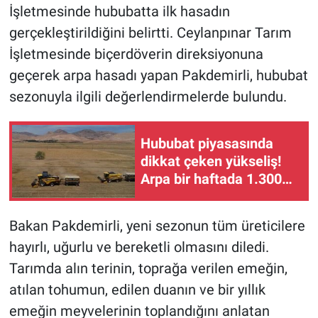
İşletmesinde hububatta ilk hasadın
gerçekleştirildiğini belirtti. Ceylanpınar Tarım
İşletmesinde biçerdöverin direksiyonuna
geçerek arpa hasadı yapan Pakdemirli, hububat
sezonuyla ilgili değerlendirmelerde bulundu.
Hububat piyasasında
dikkat çeken yükseliş!
Arpa bir haftada 1.300
liranın üzerinde arttı
Bakan Pakdemirli, yeni sezonun tüm üreticilere
hayırlı, uğurlu ve bereketli olmasını diledi.
Tarımda alın terinin, toprağa verilen emeğin,
atılan tohumun, edilen duanın ve bir yıllık
emeğin meyvelerinin toplandığını anlatan