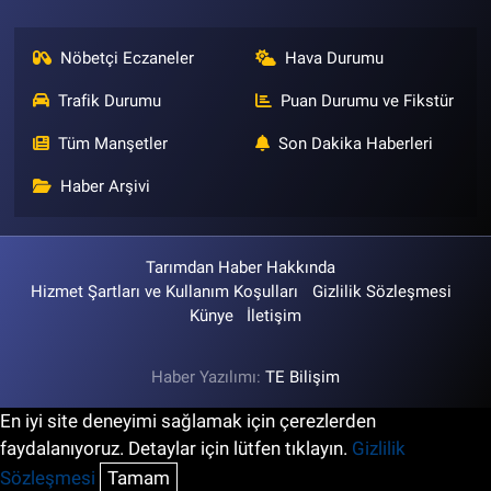
Nöbetçi Eczaneler
Hava Durumu
Trafik Durumu
Puan Durumu ve Fikstür
Tüm Manşetler
Son Dakika Haberleri
Haber Arşivi
Tarımdan Haber Hakkında
Hizmet Şartları ve Kullanım Koşulları
Gizlilik Sözleşmesi
Künye
İletişim
Haber Yazılımı:
TE Bilişim
En iyi site deneyimi sağlamak için çerezlerden
faydalanıyoruz. Detaylar için lütfen tıklayın.
Gizlilik
Sözleşmesi
Tamam