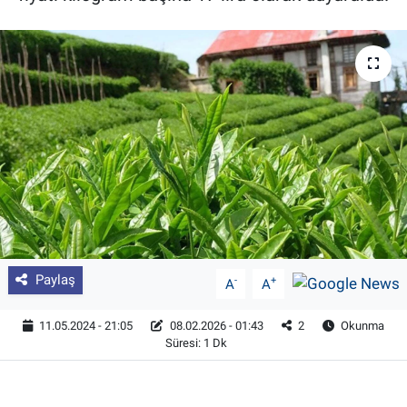
Pankobirlik
Et fiyatları
Tarım Bilgisi
Yetiştirici Soruyor
Dünyada Tarım
Üretici Birlikleri
Paylaş
-
+
A
A
Şeker ve Şekerli Mamüller
11.05.2024 - 21:05
08.02.2026 - 01:43
2
Okunma
Süresi: 1 Dk
Tahıllar ve Baklagiller
Tohum