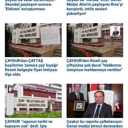
Skandal paylaşım sonrası
Müdür Alim’in paylaşımı Rize’yi
"Eldiven" soruşturması
karıştırdı, istifa sesleri
yükseliyor!
ÇAYKUR'dan ÇAYTAŞ
ÇAYKUR’dan Rizeli çay
bayilerine 'zamsız çay' kıyağı!
çiftçisine şok dava! "Hakkımızı
Resmi belgeyle fiyat imtiyazı
isteyince mahkemeye verdiler"
ifşa oldu
ÇAYKUR “raporun tarihi ve
Çaykur bu raporla çalkalanıyor:
kapsamı yok” dedi: İşte
Genel müdür birinci dereceden