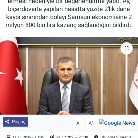
ermesi nedeniyle bir değerlendirme yaptı. Ay,
biçerdöverle yapılan hasatta yüzde 2'lik dane
Pankobirlik
kaybı sınırından dolayı Samsun ekonomisine 2
milyon 800 bin lira kazanç sağlandığını bildirdi.
Et fiyatları
Tarım Bilgisi
Yetiştirici Soruyor
Dünyada Tarım
Üretici Birlikleri
Şeker ve Şekerli Mamüller
Tahıllar ve Baklagiller
Paylaş
-
+
A
A
Tohum
11.11.2019 - 13:45
21.12.2025 - 21:38
Okunma Süresi: 1