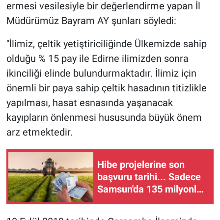
ermesi vesilesiyle bir değerlendirme yapan İl
Müdürümüz Bayram AY şunları söyledi:
"İlimiz, çeltik yetiştiriciliğinde Ülkemizde sahip
olduğu % 15 pay ile Edirne ilimizden sonra
ikinciliği elinde bulundurmaktadır. İlimiz için
önemli bir paya sahip çeltik hasadının titizlikle
yapılması, hasat esnasında yaşanacak
kayıpların önlenmesi hususunda büyük önem
arz etmektedir.
Hibe projelerine son
başvuru tarihi... Sadece
Samsun'da 135 milyonluk
hibe destek ödemesi...