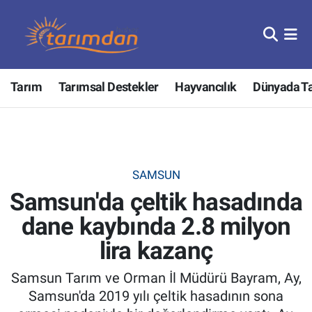
Tarım
Nöbetçi Eczaneler
Tarım
Tarımsal Destekler
Hayvancılık
Dünyada T
Hayvancılık
Hava Durumu
Gıda
Trafik Durumu
Güncel
Süper Lig Puan Durumu ve Fikstür
SAMSUN
Samsun'da çeltik hasadında
Tarımsal Destekler
Tüm Manşetler
dane kaybında 2.8 milyon
Tarım Bakanlığı
Son Dakika Haberleri
lira kazanç
TZOB
Haber Arşivi
Samsun Tarım ve Orman İl Müdürü Bayram, Ay,
Samsun'da 2019 yılı çeltik hasadının sona
Tarım Kredi Kooperatifleri