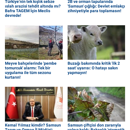
Türkiye’nin tek kışlık sebze
2B ve orman tapularında
ıslah arazisi tehdit altında mı?
'Samsun' çığlığı: Devlet emlakçı
Bafra TAGEM İçin Meclis
zihniyetiyle para toplamasın!
devrede!
Meyve bahçelerinde 'pembe
Buzağı bakımında kritik 'ilk 2
tomurcuk' alarmı: Tek bir
saat' uyarısı: O hatayı sakın
uygulama ile tüm sezonu
yapmayın!
kurtarın!
Kemal Yılmaz kimdir? Samsun
Samsun çiftçisi don zararıyla
Tarım ve Orman İl Müdürü
yalnız kaldı: Bakanlık ‘otomatik