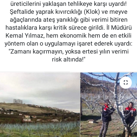
üreticilerini yaklaşan tehlikeye karşı uyardı!
Pankobirlik
Şeftalide yaprak kıvırcıklığı (Klok) ve meyve
ağaçlarında ateş yanıklığı gibi verimi bitiren
Et fiyatları
hastalıklara karşı kritik sürece girildi. İl Müdürü
Kemal Yılmaz, hem ekonomik hem de en etkili
Tarım Bilgisi
yöntem olan o uygulamayı işaret ederek uyardı:
"Zamanı kaçırmayın, yoksa ertesi yılın verimi
Yetiştirici Soruyor
risk altında!"
Dünyada Tarım
Üretici Birlikleri
Şeker ve Şekerli Mamüller
Tahıllar ve Baklagiller
Tohum