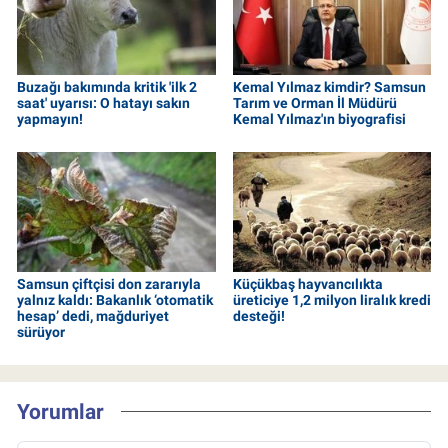
Buzağı bakımında kritik 'ilk 2
Kemal Yılmaz kimdir? Samsun
saat' uyarısı: O hatayı sakın
Tarım ve Orman İl Müdürü
yapmayın!
Kemal Yılmaz'ın biyografisi
Samsun çiftçisi don zararıyla
Küçükbaş hayvancılıkta
yalnız kaldı: Bakanlık ‘otomatik
üreticiye 1,2 milyon liralık kredi
hesap’ dedi, mağduriyet
desteği!
sürüyor
Yorumlar