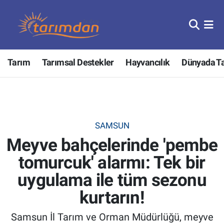
Tarım
Nöbetçi Eczaneler
Tarım
Tarımsal Destekler
Hayvancılık
Dünyada T
Hayvancılık
Hava Durumu
Gıda
Trafik Durumu
Güncel
Süper Lig Puan Durumu ve Fikstür
SAMSUN
Meyve bahçelerinde 'pembe
Tarımsal Destekler
Tüm Manşetler
tomurcuk' alarmı: Tek bir
Tarım Bakanlığı
Son Dakika Haberleri
uygulama ile tüm sezonu
TZOB
Haber Arşivi
kurtarın!
Samsun İl Tarım ve Orman Müdürlüğü, meyve
Tarım Kredi Kooperatifleri