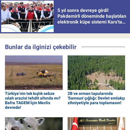
5 yıl sonra devreye girdi!
Pakdemirli döneminde başlatılan
elektronik küpe sistemi Kars'tan
uygulamaya alındı
Bunlar da ilginizi çekebilir
Türkiye’nin tek kışlık sebze
2B ve orman tapularında
ıslah arazisi tehdit altında mı?
'Samsun' çığlığı: Devlet emlakçı
Bafra TAGEM İçin Meclis
zihniyetiyle para toplamasın!
devrede!