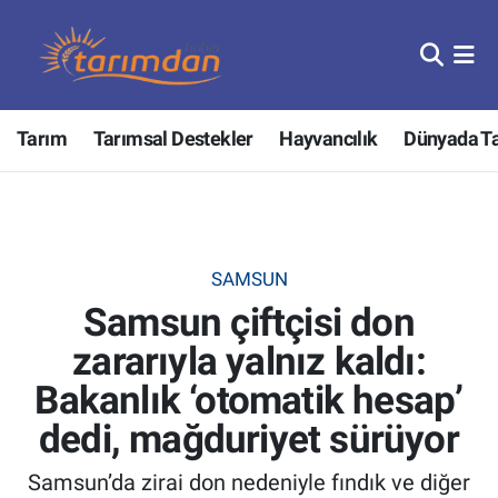
Tarım
Nöbetçi Eczaneler
Tarım
Tarımsal Destekler
Hayvancılık
Dünyada T
Hayvancılık
Hava Durumu
Gıda
Trafik Durumu
Güncel
Süper Lig Puan Durumu ve Fikstür
SAMSUN
Samsun çiftçisi don
Tarımsal Destekler
Tüm Manşetler
zararıyla yalnız kaldı:
Tarım Bakanlığı
Son Dakika Haberleri
Bakanlık ‘otomatik hesap’
TZOB
Haber Arşivi
dedi, mağduriyet sürüyor
Samsun’da zirai don nedeniyle fındık ve diğer
Tarım Kredi Kooperatifleri