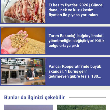
Et kesim fiyatları 2026 | Güncel
dana, inek ve kuzu kesim
fiyatları ile piyasa yorumları
Tarım Bakanlığı buğday ithalatı
yönetmeliğini değiştiriyor! Kritik
belge ortaya çıktı
Pancar Kooperatifi’nde büyük
skandal: 1 kuruş gelir
getirmeyen gübre tesisi 180
milyon batırdı!
Bunlar da ilginizi çekebilir