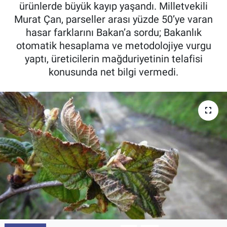
ürünlerde büyük kayıp yaşandı. Milletvekili
Pankobirlik
Murat Çan, parseller arası yüzde 50’ye varan
hasar farklarını Bakan’a sordu; Bakanlık
Et fiyatları
otomatik hesaplama ve metodolojiye vurgu
yaptı, üreticilerin mağduriyetinin telafisi
Tarım Bilgisi
konusunda net bilgi vermedi.
Yetiştirici Soruyor
Dünyada Tarım
Üretici Birlikleri
Şeker ve Şekerli Mamüller
Tahıllar ve Baklagiller
Tohum