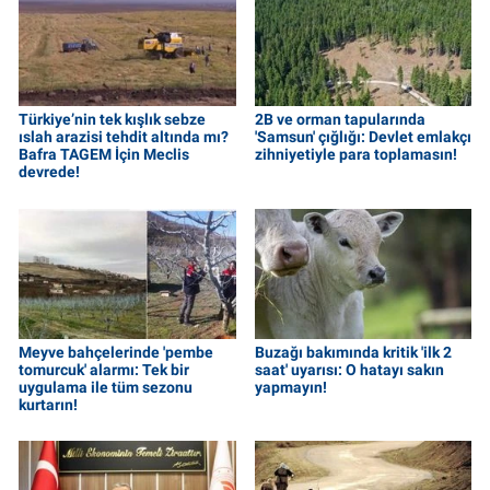
Türkiye’nin tek kışlık sebze
2B ve orman tapularında
ıslah arazisi tehdit altında mı?
'Samsun' çığlığı: Devlet emlakçı
Bafra TAGEM İçin Meclis
zihniyetiyle para toplamasın!
devrede!
Meyve bahçelerinde 'pembe
Buzağı bakımında kritik 'ilk 2
tomurcuk' alarmı: Tek bir
saat' uyarısı: O hatayı sakın
uygulama ile tüm sezonu
yapmayın!
kurtarın!