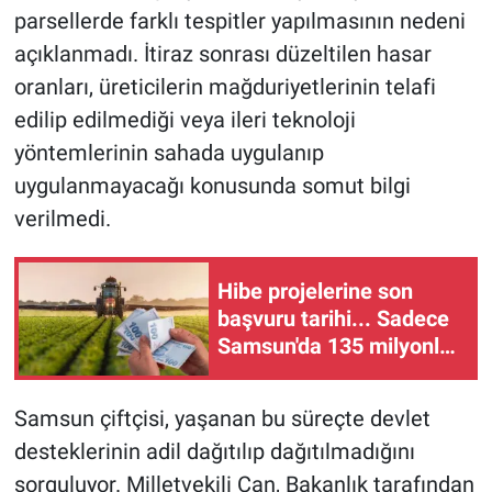
parsellerde farklı tespitler yapılmasının nedeni
açıklanmadı. İtiraz sonrası düzeltilen hasar
oranları, üreticilerin mağduriyetlerinin telafi
edilip edilmediği veya ileri teknoloji
yöntemlerinin sahada uygulanıp
uygulanmayacağı konusunda somut bilgi
verilmedi.
Hibe projelerine son
başvuru tarihi... Sadece
Samsun'da 135 milyonluk
hibe destek ödemesi...
Samsun çiftçisi, yaşanan bu süreçte devlet
desteklerinin adil dağıtılıp dağıtılmadığını
sorguluyor. Milletvekili Çan, Bakanlık tarafından