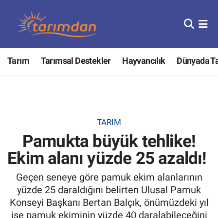
Tarım
Nöbetçi Eczaneler
Tarım
Tarımsal Destekler
Hayvancılık
Dünyada T
Hayvancılık
Hava Durumu
Gıda
Trafik Durumu
Güncel
Süper Lig Puan Durumu ve Fikstür
TARIM
Pamukta büyük tehlike!
Tarımsal Destekler
Tüm Manşetler
Ekim alanı yüzde 25 azaldı!
Tarım Bakanlığı
Son Dakika Haberleri
Geçen seneye göre pamuk ekim alanlarının
TZOB
Haber Arşivi
yüzde 25 daraldığını belirten Ulusal Pamuk
Konseyi Başkanı Bertan Balçık, önümüzdeki yıl
Tarım Kredi Kooperatifleri
ise pamuk ekiminin yüzde 40 daralabileceğini