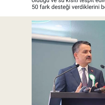
olduğu ve su kısıtı tespit ed
50 fark desteği verdiklerini be
Pankobirlik
Et fiyatları
Tarım Bilgisi
Yetiştirici Soruyor
Dünyada Tarım
Üretici Birlikleri
Şeker ve Şekerli Mamüller
Tahıllar ve Baklagiller
Tohum