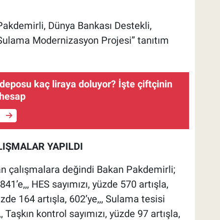
akdemirli, Dünya Bankası Destekli,
 ‘‘Sulama Modernizasyon Projesi’’ tanıtım
 deposu kaç liraya doluyor? İşte çiftçinin
 hesap
e
ALIŞMALAR YAPILDI
lan çalışmalara değindi Bakan Pakdemirli;
 841’e,,, HES sayımızı, yüzde 570 artışla,
üzde 164 artışla, 602’ye,,, Sulama tesisi
,, Taşkın kontrol sayımızı, yüzde 97 artışla,