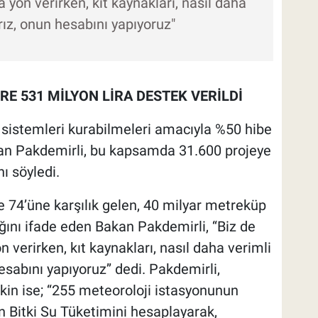
a yön verirken, kıt kaynakları, nasıl daha
ırız, onun hesabını yapıyoruz"
E 531 MİLYON LİRA DESTEK VERİLDİ
a sistemleri kurabilmeleri amacıyla %50 hibe
akan Pakdemirli, bu kapsamda 31.600 projeye
ı söyledi.
 74’üne karşılık gelen, 40 milyar metreküp
ğını ifade eden Bakan Pakdemirli, ‘‘Biz de
n verirken, kıt kaynakları, nasıl daha verimli
hesabını yapıyoruz’’ dedi. Pakdemirli,
kin ise; ‘‘255 meteoroloji istasyonunun
nin Bitki Su Tüketimini hesaplayarak,