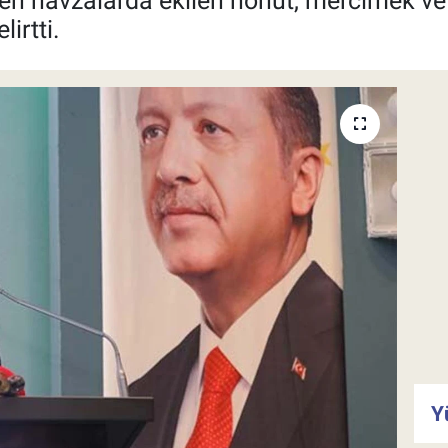
ilen havzalarda ekilen nohut, mercimek ve
lirtti.
Y