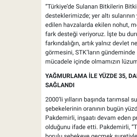
“Türkiye’de Sulanan Bitkilerin Bitk
desteklerimizde; yer altı sularının
edilen havzalarda ekilen nohut, m
fark desteği veriyoruz. İşte bu d
farkındalığın, artık yalnız devlet n
görmesini, STK’ların gündeminde d
mücadele içinde olmamızın lüzumu
YAĞMURLAMA İLE YÜZDE 35, DA
SAĞLANDI
2000’li yılların başında tarımsa
şebekelerinin oranının bugün yüzd
Pakdemirli, inşaatı devam eden pr
olduğunu ifade etti. Pakdemirli, ‘
borulu şebekeye geçmek suretiyle