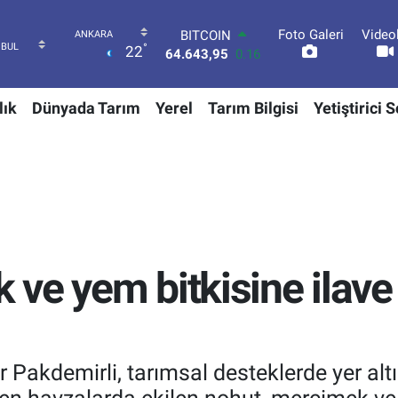
Foto Galeri
Video
DOLAR
°
22
47,6704
0
EURO
55,0406
-0.08
lık
Dünyada Tarım
Yerel
Tarım Bilgisi
Yetiştirici 
STERLİN
64,2143
0
GRAM ALTIN
6500.87
0.12
BİST100
13.799
70
BITCOIN
64.643,95
0.16
ve yem bitkisine ilave
Pakdemirli, tarımsal desteklerde yer altı 