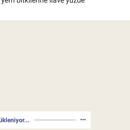
 yem bitkilerine ilave yüzde
ükleniyor...