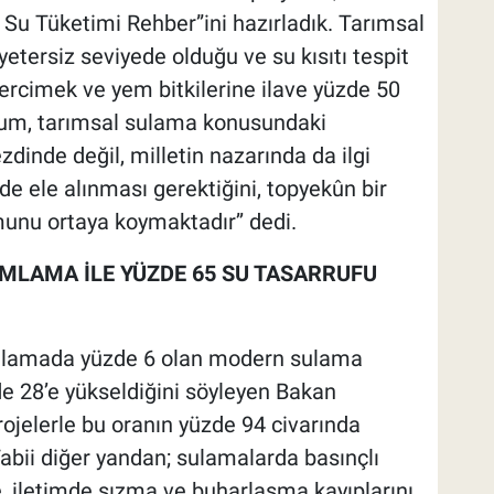
i Su Tüketimi Rehber”ini hazırladık. Tarımsal
 yetersiz seviyede olduğu ve su kısıtı tespit
ercimek ve yem bitkilerine ilave yüzde 50
urum, tarımsal sulama konusundaki
ezdinde değil, milletin nazarında da ilgi
e ele alınması gerektiğini, topyekûn bir
nu ortaya koymaktadır’’ dedi.
MLAMA İLE YÜZDE 65 SU TASARRUFU
l sulamada yüzde 6 olan modern sulama
e 28’e yükseldiğini söyleyen Bakan
ojelerle bu oranın yüzde 94 civarında
‘Tabii diğer yandan; sulamalarda basınçlı
, iletimde sızma ve buharlaşma kayıplarını