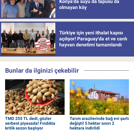
Konya'da suyu da tapusu da
olmayan köy
Türkiye için yeni ithalat kapısı
açılıyor! Paraguay'da et ve canlı
hayvan denetimi tamamlandı
Bunlar da ilginizi çekebilir
TMO 255 TL dedi, gözler
Tarım arazilerinde bağ evi şartı
serbest piyasada! Fındıkta
değişti! 5 hektar sınırı 2
kritik sezon başlıyor
hektara indirildi