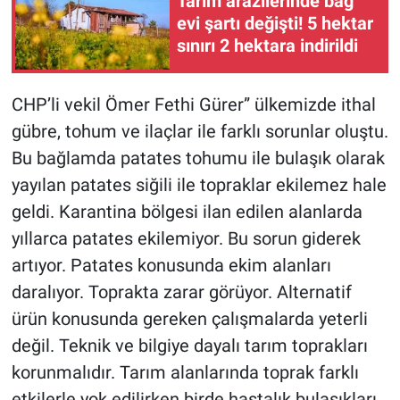
Tarım arazilerinde bağ
evi şartı değişti! 5 hektar
sınırı 2 hektara indirildi
CHP’li vekil Ömer Fethi Gürer” ülkemizde ithal
gübre, tohum ve ilaçlar ile farklı sorunlar oluştu.
Bu bağlamda patates tohumu ile bulaşık olarak
yayılan patates siğili ile topraklar ekilemez hale
geldi. Karantina bölgesi ilan edilen alanlarda
yıllarca patates ekilemiyor. Bu sorun giderek
artıyor. Patates konusunda ekim alanları
daralıyor. Toprakta zarar görüyor. Alternatif
ürün konusunda gereken çalışmalarda yeterli
değil. Teknik ve bilgiye dayalı tarım toprakları
korunmalıdır. Tarım alanlarında toprak farklı
etkilerle yok edilirken birde hastalık bulaşıkları