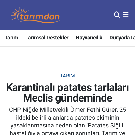
Tarım
Nöbetçi Eczaneler
Tarım
Tarımsal Destekler
Hayvancılık
Dünyada T
Hayvancılık
Hava Durumu
Gıda
Trafik Durumu
Güncel
Süper Lig Puan Durumu ve Fikstür
TARIM
Karantinalı patates tarlaları
Tarımsal Destekler
Tüm Manşetler
Meclis gündeminde
Tarım Bakanlığı
Son Dakika Haberleri
CHP Niğde Milletvekili Ömer Fethi Gürer, 25
TZOB
Haber Arşivi
ildeki belirli alanlarda patates ekiminin
yasaklanmasına neden olan ‘Patates Siğili’
Tarım Kredi Kooperatifleri
hastalığıyla ortaya çıkan sorunları, Tarım ve