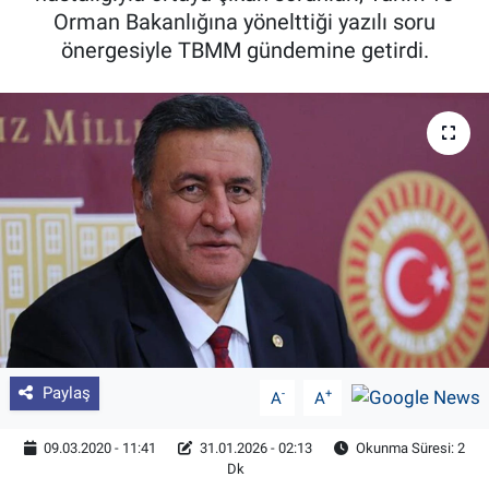
Orman Bakanlığına yönelttiği yazılı soru
Pankobirlik
önergesiyle TBMM gündemine getirdi.
Et fiyatları
Tarım Bilgisi
Yetiştirici Soruyor
Dünyada Tarım
Üretici Birlikleri
Şeker ve Şekerli Mamüller
Paylaş
-
+
A
A
Tahıllar ve Baklagiller
09.03.2020 - 11:41
31.01.2026 - 02:13
Okunma Süresi: 2
Dk
Tohum