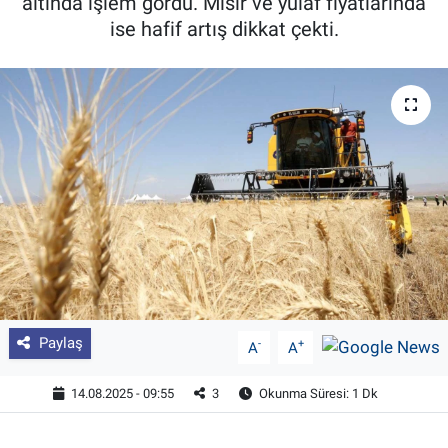
altında işlem gördü. Mısır ve yulaf fiyatlarında
ise hafif artış dikkat çekti.
Pankobirlik
Et fiyatları
Tarım Bilgisi
Yetiştirici Soruyor
Dünyada Tarım
Üretici Birlikleri
Şeker ve Şekerli Mamüller
Paylaş
-
+
A
A
Tahıllar ve Baklagiller
14.08.2025 - 09:55
3
Okunma Süresi: 1 Dk
Tohum