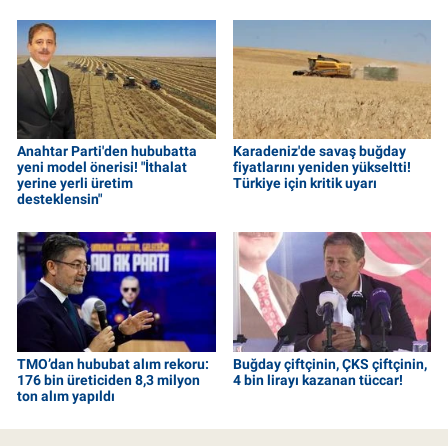
Anahtar Parti'den hububatta
Karadeniz'de savaş buğday
yeni model önerisi! "İthalat
fiyatlarını yeniden yükseltti!
yerine yerli üretim
Türkiye için kritik uyarı
desteklensin"
TMO’dan hububat alım rekoru:
Buğday çiftçinin, ÇKS çiftçinin,
176 bin üreticiden 8,3 milyon
4 bin lirayı kazanan tüccar!
ton alım yapıldı