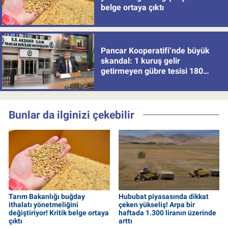
belge ortaya çıktı
Pancar Kooperatifi’nde büyük
skandal: 1 kuruş gelir
getirmeyen gübre tesisi 180
milyon batırdı!
Bunlar da ilginizi çekebilir
Tarım Bakanlığı buğday
Hububat piyasasında dikkat
ithalatı yönetmeliğini
çeken yükseliş! Arpa bir
değiştiriyor! Kritik belge ortaya
haftada 1.300 liranın üzerinde
çıktı
arttı