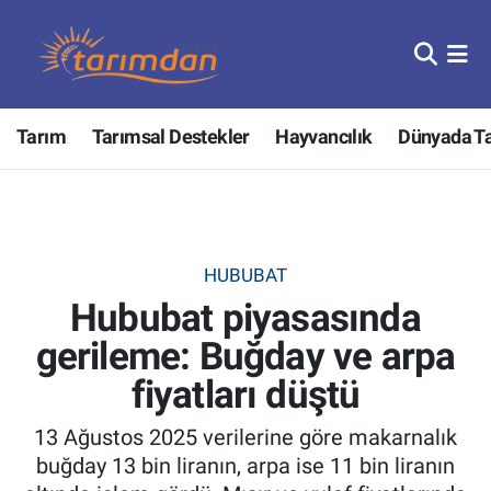
Tarım
Nöbetçi Eczaneler
Tarım
Tarımsal Destekler
Hayvancılık
Dünyada T
Hayvancılık
Hava Durumu
Gıda
Trafik Durumu
Güncel
Süper Lig Puan Durumu ve Fikstür
HUBUBAT
Hububat piyasasında
Tarımsal Destekler
Tüm Manşetler
gerileme: Buğday ve arpa
Tarım Bakanlığı
Son Dakika Haberleri
fiyatları düştü
TZOB
Haber Arşivi
13 Ağustos 2025 verilerine göre makarnalık
buğday 13 bin liranın, arpa ise 11 bin liranın
Tarım Kredi Kooperatifleri