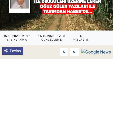
Pankobirlik
Et fiyatları
Tarım Bilgisi
15.10.2023 - 21:16
16.10.2023 - 12:08
4
YAYINLANMA
GÜNCELLEME
PAYLAŞIM
Yetiştirici Soruyor
Paylaş
-
+
A
A
Dünyada Tarım
Üretici Birlikleri
Şeker ve Şekerli Mamüller
Tahıllar ve Baklagiller
Tohum