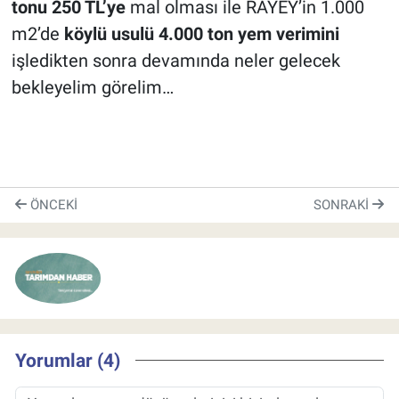
tonu 250 TL’ye
mal olması ile RAYEY’in 1.000
m2’de
köylü usulü 4.000 ton yem verimini
işledikten sonra devamında neler gelecek
bekleyelim görelim…
ÖNCEKI
SONRAKI
Yorumlar (4)