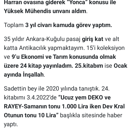
Harran ovasına giderek “Yonca” konusu ile
Yüksek Mühendis unvanı aldım
.
Toplam
3 yıl civarı kamuda görev yaptım.
35 yıldır Ankara-Kuğulu pasaj
giriş kat
ve alt
katta Antikacılık yapmaktayım. 15’i koleksiyon
ve
9’u Ekonomi ve Tarım konusunda olmak
üzere 24 kitap yayınladım. 25.kitabım
ise
Ocak
ayında İnşallah
.
Sadettin bey ile 2020 yılında tanıştık. 24.
kitabımı 3.4.2022’de
“Ucuz yem DEKO ve
RAYEY-Samanın tonu 1.000 Lira iken Dev Kral
Otunun tonu 10 Lira”
başlıkla sitesinde haber
yaptı.