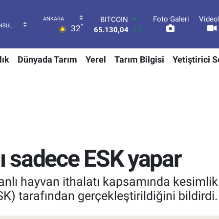
Foto Galeri
Video
DOLAR
°
32
47,7106
0.17
EURO
55,1652
0.27
lık
Dünyada Tarım
Yerel
Tarım Bilgisi
Yetiştirici 
STERLİN
64,4046
0.35
GRAM ALTIN
6648.99
2.59
BİST100
13.773
-19
BITCOIN
65.130,04
1.2
nı sadece ESK yapar
nlı hayvan ithalatı kapsamında kesimlik 
 tarafından gerçekleştirildiğini bildirdi.