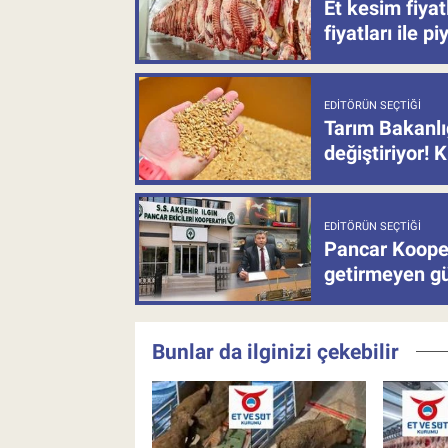
Et kesim fiya
fiyatları ile p
EDITÖRÜN SEÇTIĞI
Tarım Bakanlı
değiştiriyor! K
EDITÖRÜN SEÇTIĞI
Pancar Kooper
getirmeyen güb
Bunlar da ilginizi çekebilir