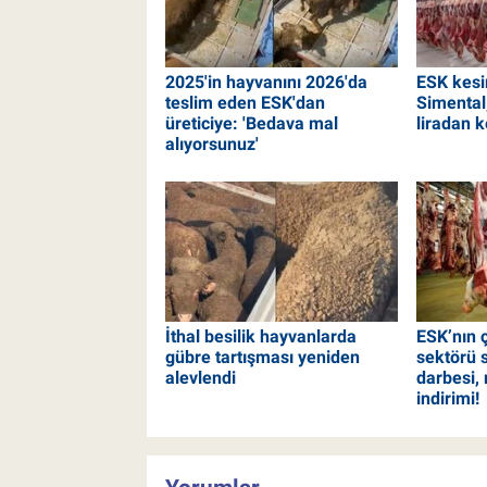
2025'in hayvanını 2026'da
ESK kesi
teslim eden ESK'dan
Simental
üreticiye: 'Bedava mal
liradan k
alıyorsunuz'
İthal besilik hayvanlarda
ESK’nın ç
gübre tartışması yeniden
sektörü 
alevlendi
darbesi, 
indirimi!