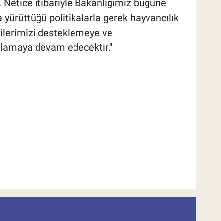
r. Netice itibariyle Bakanlığımız bugüne
yürüttüğü politikalarla gerek hayvancılık
çilerimizi desteklemeye ve
şılamaya devam edecektir."