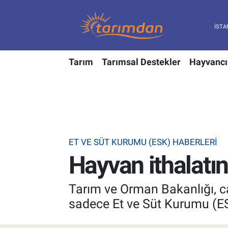
Tarım
Nöbetçi Eczaneler
Tarım
Tarımsal Destekler
Hayvancı
Hayvancılık
Hava Durumu
Gıda
Trafik Durumu
Güncel
Süper Lig Puan Durumu ve Fikstür
ET VE SÜT KURUMU (ESK) HABERLERI
Tarımsal Destekler
Tüm Manşetler
Hayvan ithalatı
Tarım Bakanlığı
Son Dakika Haberleri
Tarım ve Orman Bakanlığı, ca
TZOB
Haber Arşivi
sadece Et ve Süt Kurumu (ESK)
Tarım Kredi Kooperatifleri