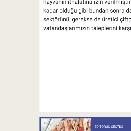
hayvanın ithalatına izin verilmişti
kadar olduğu gibi bundan sonra da 
sektörünü, gerekse de üretici çift
vatandaşlarımızın taleplerini kar
EDITÖRÜN SEÇTIĞI