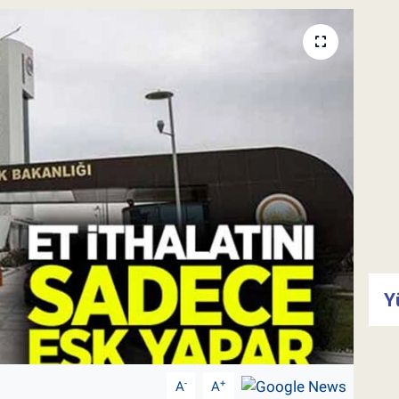
Y
-
+
A
A