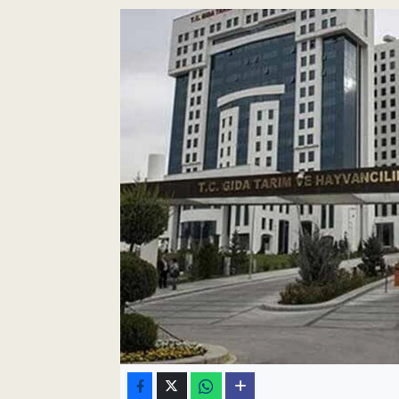
Pankobirlik
Et fiyatları
Tarım Bilgisi
Yetiştirici Soruyor
Dünyada Tarım
Üretici Birlikleri
Şeker ve Şekerli Mamüller
Tahıllar ve Baklagiller
Tohum