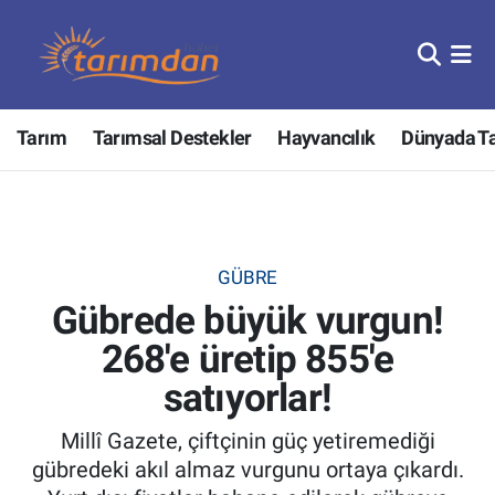
Tarım
Nöbetçi Eczaneler
Tarım
Tarımsal Destekler
Hayvancılık
Dünyada T
Hayvancılık
Hava Durumu
Gıda
Trafik Durumu
Güncel
Süper Lig Puan Durumu ve Fikstür
GÜBRE
Gübrede büyük vurgun!
Tarımsal Destekler
Tüm Manşetler
268'e üretip 855'e
Tarım Bakanlığı
Son Dakika Haberleri
satıyorlar!
TZOB
Haber Arşivi
Millî Gazete, çiftçinin güç yetiremediği
gübredeki akıl almaz vurgunu ortaya çıkardı.
Tarım Kredi Kooperatifleri