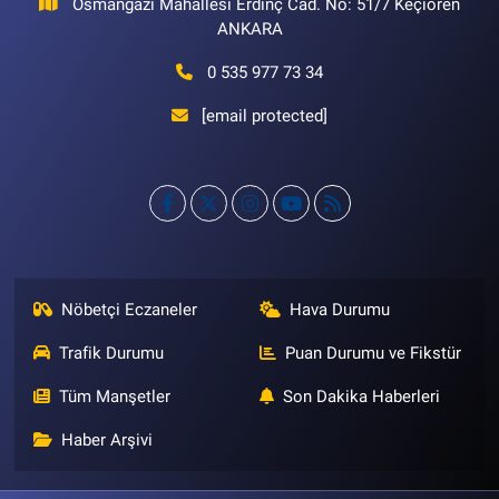
Osmangazi Mahallesi Erdinç Cad. No: 51/7 Keçiören
ANKARA
0 535 977 73 34
[email protected]
Nöbetçi Eczaneler
Hava Durumu
Trafik Durumu
Puan Durumu ve Fikstür
Tüm Manşetler
Son Dakika Haberleri
Haber Arşivi