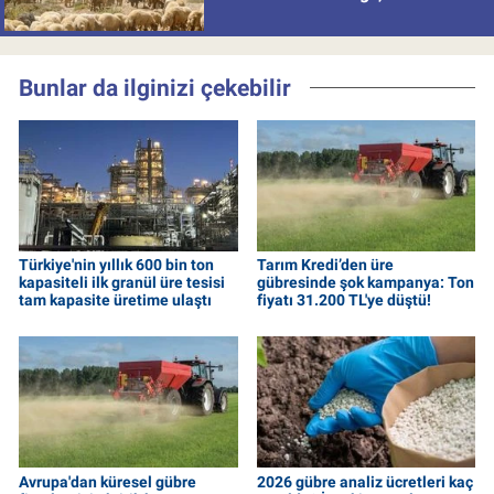
politikası
Bunlar da ilginizi çekebilir
Türkiye'nin yıllık 600 bin ton
Tarım Kredi’den üre
kapasiteli ilk granül üre tesisi
gübresinde şok kampanya: Ton
tam kapasite üretime ulaştı
fiyatı 31.200 TL'ye düştü!
Avrupa'dan küresel gübre
2026 gübre analiz ücretleri kaç