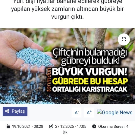
Yurt dışı fiyatlar bahane edilerek gübreye
yapılan yüksek zamların altından büyük bir
Pankobirlik
vurgun çıktı.
Et fiyatları
Tarım Bilgisi
Yetiştirici Soruyor
Dünyada Tarım
Üretici Birlikleri
Şeker ve Şekerli Mamüller
Paylaş
-
+
A
A
Tahıllar ve Baklagiller
19.10.2021 - 08:28
27.12.2025 - 17:05
Okunma Süresi: 4
Dk
Tohum