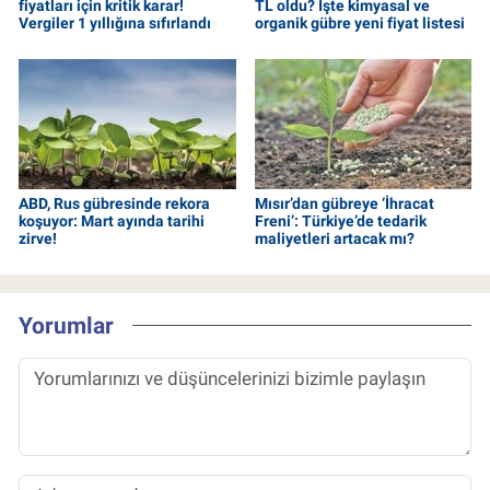
fiyatları için kritik karar!
TL oldu? İşte kimyasal ve
Vergiler 1 yıllığına sıfırlandı
organik gübre yeni fiyat listesi
ABD, Rus gübresinde rekora
Mısır’dan gübreye ‘İhracat
koşuyor: Mart ayında tarihi
Freni’: Türkiye’de tedarik
zirve!
maliyetleri artacak mı?
Yorumlar