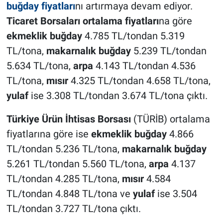
buğday fiyatları
nı artırmaya devam ediyor.
Ticaret Borsaları ortalama fiyatları
na göre
ekmeklik buğday
4.785 TL/tondan 5.319
TL/tona,
makarnalık buğday
5.239 TL/tondan
5.634 TL/tona,
arpa
4.143 TL/tondan 4.536
TL/tona,
mısır
4.325 TL/tondan 4.658 TL/tona,
yulaf
ise 3.308 TL/tondan 3.674 TL/tona çıktı.
Türkiye Ürün İhtisas Borsası
(TÜRİB) ortalama
fiyatlarına göre ise
ekmeklik buğday
4.866
TL/tondan 5.236 TL/tona,
makarnalık buğday
5.261 TL/tondan 5.560 TL/tona,
arpa
4.137
TL/tondan 4.285 TL/tona,
mısır
4.584
TL/tondan 4.848 TL/tona ve
yulaf
ise 3.504
TL/tondan 3.727 TL/tona çıktı.