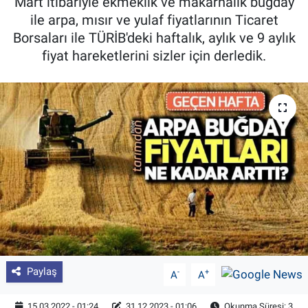
Mart itibariyle ekmeklik ve makarnalık buğday
ile arpa, mısır ve yulaf fiyatlarının Ticaret
Pankobirlik
Borsaları ile TÜRİB'deki haftalık, aylık ve 9 aylık
fiyat hareketlerini sizler için derledik.
Et fiyatları
Tarım Bilgisi
Yetiştirici Soruyor
Dünyada Tarım
Üretici Birlikleri
Şeker ve Şekerli Mamüller
Tahıllar ve Baklagiller
Paylaş
-
+
A
A
Tohum
15.03.2022 - 01:24
31.12.2023 - 01:06
Okunma Süresi: 3