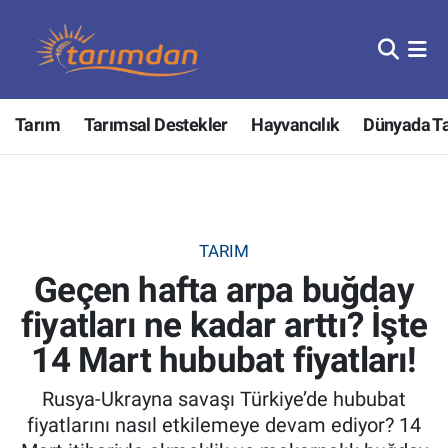
Tarım
Nöbetçi Eczaneler
Tarım
Tarımsal Destekler
Hayvancılık
Dünyada T
Hayvancılık
Hava Durumu
Gıda
Trafik Durumu
Güncel
Süper Lig Puan Durumu ve Fikstür
TARIM
Geçen hafta arpa buğday
Tarımsal Destekler
Tüm Manşetler
fiyatları ne kadar arttı? İşte
Tarım Bakanlığı
Son Dakika Haberleri
14 Mart hububat fiyatları!
TZOB
Haber Arşivi
Rusya-Ukrayna savaşı Türkiye’de hububat
fiyatlarını nasıl etkilemeye devam ediyor? 14
Tarım Kredi Kooperatifleri