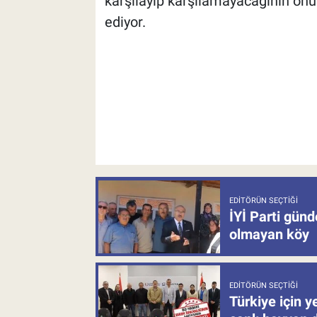
karşılayıp karşılamayacağının ön
ediyor.
EDITÖRÜN SEÇTIĞI
İYİ Parti gün
olmayan köy
EDITÖRÜN SEÇTIĞI
Türkiye için y