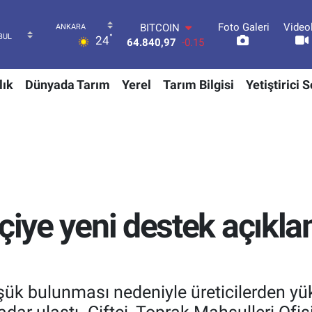
Foto Galeri
Video
DOLAR
°
24
47,7436
0.18
EURO
55,2510
0.32
lık
Dünyada Tarım
Yerel
Tarım Bilgisi
Yetiştirici 
STERLİN
64,4811
0.38
GRAM ALTIN
6660.55
0
BİST100
13.779
-14
BITCOIN
64.840,97
-0.15
tçiye yeni destek açıkl
şük bulunması nedeniyle üreticilerden yük