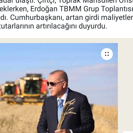
r ulaştı. Çiftçi, Toprak Mahsulleri Ofisi
 beklerken, Erdoğan TBMM Grup Toplantısı'n
ı. Cumhurbaşkanı, artan girdi maliyetler
tarlarının artırılacağını duyurdu.