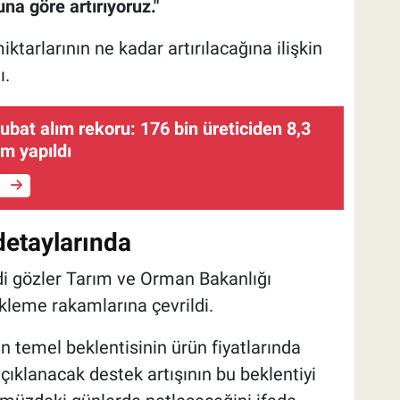
una göre artırıyoruz."
arlarının ne kadar artırılacağına ilişkin
ı.
bat alım rekoru: 176 bin üreticiden 8,3
ım yapıldı
e
detaylarında
di gözler Tarım ve Orman Bakanlığı
kleme rakamlarına çevrildi.
in temel beklentisinin ürün fiyatlarında
ıklanacak destek artışının bu beklentiyi