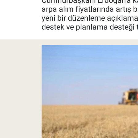
Cumhurbaşkanı Erdoğan'a kada
arpa alım fiyatlarında artış
Pankobirlik
yeni bir düzenleme açıklamad
destek ve planlama desteği tu
Et fiyatları
Tarım Bilgisi
Yetiştirici Soruyor
Dünyada Tarım
Üretici Birlikleri
Şeker ve Şekerli Mamüller
Tahıllar ve Baklagiller
Tohum