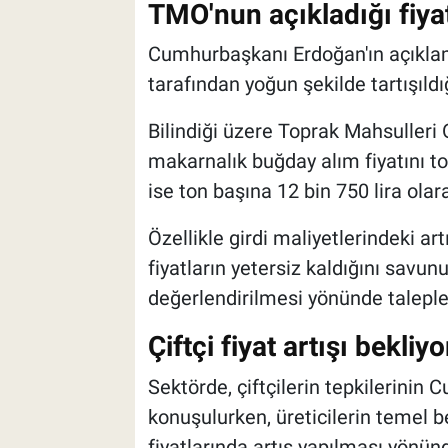
TMO'nun açıkladığı fiyat
Cumhurbaşkanı Erdoğan'ın açıklamal
tarafından yoğun şekilde tartışıld
Bilindiği üzere Toprak Mahsulleri 
makarnalık buğday alım fiyatını ton
ise ton başına 12 bin 750 lira olar
Özellikle girdi maliyetlerindeki ar
fiyatların yetersiz kaldığını savun
değerlendirilmesi yönünde talepler 
Çiftçi fiyat artışı bekliy
Sektörde, çiftçilerin tepkilerinin 
konuşulurken, üreticilerin temel 
fiyatlarında artış yapılması yönün