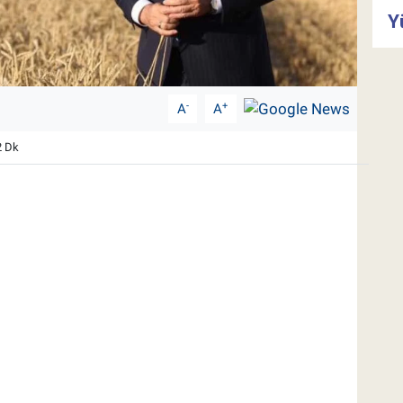
Y
-
+
A
A
2 Dk