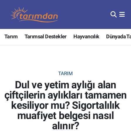
Tarım
Nöbetçi Eczaneler
Tarım
Tarımsal Destekler
Hayvancılık
Dünyada T
Hayvancılık
Hava Durumu
Gıda
Trafik Durumu
Güncel
Süper Lig Puan Durumu ve Fikstür
TARIM
Dul ve yetim aylığı alan
Tarımsal Destekler
Tüm Manşetler
çiftçilerin aylıkları tamamen
Tarım Bakanlığı
Son Dakika Haberleri
kesiliyor mu? Sigortalılık
TZOB
Haber Arşivi
muafiyet belgesi nasıl
alınır?
Tarım Kredi Kooperatifleri