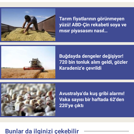
Tarım fiyatlarının görünmeyen
yüzü! ABD-Çin rekabeti soya ve
mısır piyasasını nasıl
değiştiriyor?
Buğdayda dengeler değişiyor!
720 bin tonluk alım geldi, gözler
Karadeniz'e çevrildi
Avustralya'da kuş gribi alarmı!
Vaka sayısı bir haftada 62'den
220'ye çıktı
Bunlar da ilginizi çekebilir