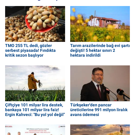
TMO 255 TL dedi, gözler
Tarım arazilerinde bağ evi şartı
serbest piyasada! Fındıkta
değişti! 5 hektar sınırı 2
kritik sezon başlıyor
hektara indirildi
Çiftçiye 101 milyar lira destek,
Türkşeker'den pancar
bankaya 101 milyar lira faiz!
üreticilerine 991 milyon liralık
Ergin Kahveci: "Bu yol yol değil"
avans ödemesi