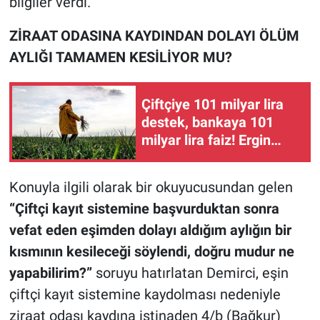
bilgiler verdi.
ZİRAAT ODASINA KAYDINDAN DOLAYI ÖLÜM
AYLIĞI TAMAMEN KESİLİYOR MU?
Çiftçiye 101 milyar lira
destek, bankaya 101
milyar lira faiz! Ergin
Kahveci: "Bu yol yol
değil"
Konuyla ilgili olarak bir okuyucusundan gelen
“Çiftçi kayıt sistemine başvurduktan sonra
vefat eden eşimden dolayı aldığım aylığın bir
kısmının kesileceği söylendi, doğru mudur ne
yapabilirim?”
soruyu hatırlatan Demirci, eşin
çiftçi kayıt sistemine kaydolması nedeniyle
ziraat odası kaydına istinaden 4/b (Bağkur)