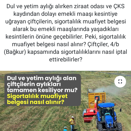
Dul ve yetim aylığı alırken ziraat odası ve ÇKS
Pankobirlik
kaydından dolayı emekli maaşı kesintiye
uğrayan çiftçilerin, sigortalılık muafiyet belgesi
Et fiyatları
alarak bu emekli maaşlarında yaşadıkları
kesintilerin önüne geçebilirler. Peki, sigortalılık
Tarım Bilgisi
muafiyet belgesi nasıl alınır? Çiftçiler, 4/b
(Bağkur) kapsamında sigortalılıklarını nasıl iptal
Yetiştirici Soruyor
ettirebilirler?
Dünyada Tarım
Üretici Birlikleri
Şeker ve Şekerli Mamüller
Tahıllar ve Baklagiller
Tohum