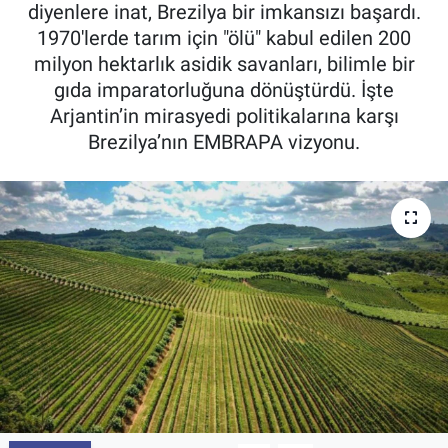
diyenlere inat, Brezilya bir imkansızı başardı.
Pankobirlik
1970'lerde tarım için "ölü" kabul edilen 200
milyon hektarlık asidik savanları, bilimle bir
Et fiyatları
gıda imparatorluğuna dönüştürdü. İşte
Arjantin’in mirasyedi politikalarına karşı
Tarım Bilgisi
Brezilya’nın EMBRAPA vizyonu.
Yetiştirici Soruyor
Dünyada Tarım
Üretici Birlikleri
Şeker ve Şekerli Mamüller
Tahıllar ve Baklagiller
Tohum