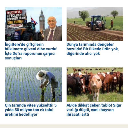
İngiltere'de çiftçilerin
Dünya tarımında dengeler
hükümete güveni dibe vurdu!
bozuldu! Bir ülkede ürün yok,
İşte Defra raporunun çarpıcı
diğerinde alıcı yok
sonuçları
Çin tarımda vites yükseltti! 5
AB'de dikkat çeken tablo! Sığır
yılda 50 milyon ton ek tahıl
varlığı düştü, canlı hayvan
üretimi hedefliyor
ihracatı arttı