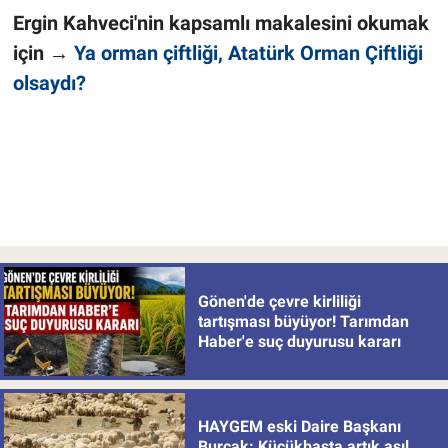
Ergin Kahveci'nin kapsamlı makalesini okumak
için
→
Ya orman çiftliği, Atatürk Orman Çiftliği
olsaydı?
Gönen'de çevre kirliliği
tartışması büyüyor! Tarımdan
Haber'e suç duyurusu kararı
HAYGEM eski Daire Başkanı
Burçak: Küçükbaşta artık asıl