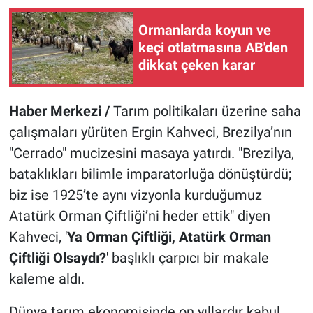
Ormanlarda koyun ve
keçi otlatmasına AB'den
dikkat çeken karar
Haber Merkezi /
Tarım politikaları üzerine saha
çalışmaları yürüten Ergin Kahveci, Brezilya’nın
"Cerrado" mucizesini masaya yatırdı. "Brezilya,
bataklıkları bilimle imparatorluğa dönüştürdü;
biz ise 1925’te aynı vizyonla kurduğumuz
Atatürk Orman Çiftliği’ni heder ettik" diyen
Kahveci, '
Ya Orman Çiftliği, Atatürk Orman
Çiftliği Olsaydı?
' başlıklı çarpıcı bir makale
kaleme aldı.
Dünya tarım ekonomisinde on yıllardır kabul