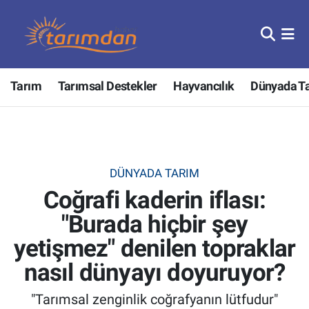
Tarım
Nöbetçi Eczaneler
Tarım
Tarımsal Destekler
Hayvancılık
Dünyada T
Hayvancılık
Hava Durumu
Gıda
Trafik Durumu
Güncel
Süper Lig Puan Durumu ve Fikstür
DÜNYADA TARIM
Coğrafi kaderin iflası:
Tarımsal Destekler
Tüm Manşetler
"Burada hiçbir şey
Tarım Bakanlığı
Son Dakika Haberleri
yetişmez" denilen topraklar
TZOB
Haber Arşivi
nasıl dünyayı doyuruyor?
"Tarımsal zenginlik coğrafyanın lütfudur"
Tarım Kredi Kooperatifleri