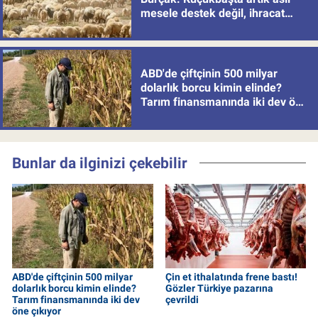
mesele destek değil, ihracat
politikası
ABD'de çiftçinin 500 milyar
dolarlık borcu kimin elinde?
Tarım finansmanında iki dev öne
çıkıyor
Bunlar da ilginizi çekebilir
ABD'de çiftçinin 500 milyar
Çin et ithalatında frene bastı!
dolarlık borcu kimin elinde?
Gözler Türkiye pazarına
Tarım finansmanında iki dev
çevrildi
öne çıkıyor