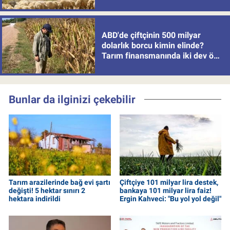
politikası
ABD'de çiftçinin 500 milyar
dolarlık borcu kimin elinde?
Tarım finansmanında iki dev öne
çıkıyor
Bunlar da ilginizi çekebilir
Tarım arazilerinde bağ evi şartı
Çiftçiye 101 milyar lira destek,
değişti! 5 hektar sınırı 2
bankaya 101 milyar lira faiz!
hektara indirildi
Ergin Kahveci: "Bu yol yol değil"