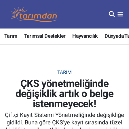
Tarım
Nöbetçi Eczaneler
Tarım
Tarımsal Destekler
Hayvancılık
Dünyada T
Hayvancılık
Hava Durumu
Gıda
Trafik Durumu
Güncel
Süper Lig Puan Durumu ve Fikstür
TARIM
ÇKS yönetmeliğinde
Tarımsal Destekler
Tüm Manşetler
değişiklik artık o belge
Tarım Bakanlığı
Son Dakika Haberleri
istenmeyecek!
TZOB
Haber Arşivi
Çiftçi Kayıt Sistemi Yönetmeliğinde değişikliğe
gidildi. Buna göre ÇKS’ye kayıt sırasında tüzel
Tarım Kredi Kooperatifleri