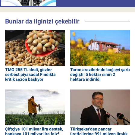
uygulamaya alındı
Bunlar da ilginizi çekebilir
TMO 255 TL dedi, gözler
Tarım arazilerinde bağ evi şartı
serbest piyasada! Fındıkta
değişti! 5 hektar sınırı 2
kritik sezon başlıyor
hektara indirildi
Çiftçiye 101 milyar lira destek,
Türkşeker'den pancar
bankaya 101 milyar lira faiz!
üreticilerine 991 milyon liralık