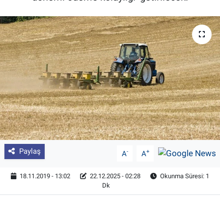
Pankobirlik
Et fiyatları
Tarım Bilgisi
Yetiştirici Soruyor
Dünyada Tarım
Üretici Birlikleri
Paylaş
-
+
A
A
Şeker ve Şekerli Mamüller
18.11.2019 - 13:02
22.12.2025 - 02:28
Okunma Süresi: 1
Dk
Tahıllar ve Baklagiller
Tohum