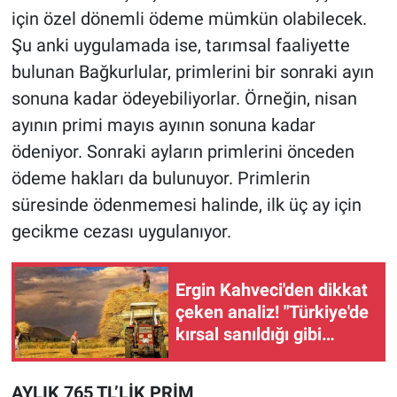
için özel dönemli ödeme mümkün olabilecek.
Şu anki uygulamada ise, tarımsal faaliyette
bulunan Bağkurlular, primlerini bir sonraki ayın
sonuna kadar ödeyebiliyorlar. Örneğin, nisan
ayının primi mayıs ayının sonuna kadar
ödeniyor. Sonraki ayların primlerini önceden
ödeme hakları da bulunuyor. Primlerin
süresinde ödenmemesi halinde, ilk üç ay için
gecikme cezası uygulanıyor.
Ergin Kahveci'den dikkat
çeken analiz! "Türkiye'de
kırsal sanıldığı gibi
boşalmadı"
AYLIK 765 TL’LİK PRİM