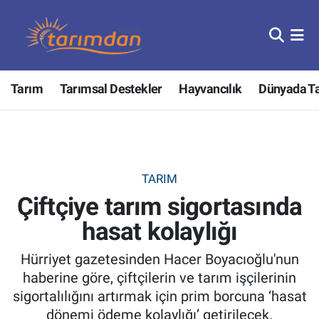
Tarım
Nöbetçi Eczaneler
Tarım
Tarımsal Destekler
Hayvancılık
Dünyada T
Hayvancılık
Hava Durumu
Gıda
Trafik Durumu
Güncel
Süper Lig Puan Durumu ve Fikstür
TARIM
Çiftçiye tarım sigortasında
Tarımsal Destekler
Tüm Manşetler
hasat kolaylığı
Tarım Bakanlığı
Son Dakika Haberleri
Hürriyet gazetesinden Hacer Boyacıoğlu'nun
TZOB
Haber Arşivi
haberine göre, çiftçilerin ve tarım işçilerinin
sigortalılığını artırmak için prim borcuna ‘hasat
Tarım Kredi Kooperatifleri
dönemi ödeme kolaylığı’ getirilecek.