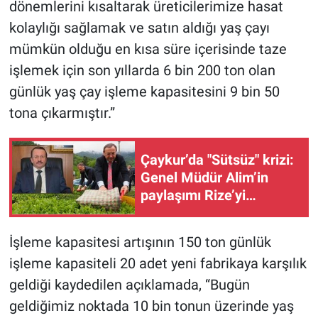
dönemlerini kısaltarak üreticilerimize hasat
kolaylığı sağlamak ve satın aldığı yaş çayı
mümkün olduğu en kısa süre içerisinde taze
işlemek için son yıllarda 6 bin 200 ton olan
günlük yaş çay işleme kapasitesini 9 bin 50
tona çıkarmıştır.”
Çaykur’da "Sütsüz" krizi:
Genel Müdür Alim’in
paylaşımı Rize’yi
karıştırdı, istifa sesleri
yükseliyor!
İşleme kapasitesi artışının 150 ton günlük
işleme kapasiteli 20 adet yeni fabrikaya karşılık
geldiği kaydedilen açıklamada, “Bugün
geldiğimiz noktada 10 bin tonun üzerinde yaş