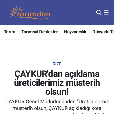
Tarım
Nöbetçi Eczaneler
Tarım
Tarımsal Destekler
Hayvancılık
Dünyada T
Hayvancılık
Hava Durumu
Gıda
Trafik Durumu
Güncel
Süper Lig Puan Durumu ve Fikstür
RIZE
ÇAYKUR'dan açıklama
Tarımsal Destekler
Tüm Manşetler
üreticilerimiz müsterih
Tarım Bakanlığı
Son Dakika Haberleri
olsun!
TZOB
Haber Arşivi
ÇAYKUR Genel Müdürlüğünden “Üreticilerimiz
müsterih olsun, ÇAYKUR açıkladığı kota
Tarım Kredi Kooperatifleri