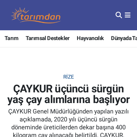
Tarım
Nöbetçi Eczaneler
Tarım
Tarımsal Destekler
Hayvancılık
Dünyada T
Hayvancılık
Hava Durumu
Gıda
Trafik Durumu
Güncel
Süper Lig Puan Durumu ve Fikstür
RIZE
ÇAYKUR üçüncü sürgün
Tarımsal Destekler
Tüm Manşetler
yaş çay alımlarına başlıyor
Tarım Bakanlığı
Son Dakika Haberleri
ÇAYKUR Genel Müdürlüğünden yapılan yazılı
TZOB
Haber Arşivi
açıklamada, 2020 yılı üçüncü sürgün
döneminde üreticilerden dekar başına 400
Tarım Kredi Kooperatifleri
kilogram çay alınacağı belirtildi. ÇAYKUR,