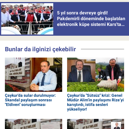
5 yıl sonra devreye girdi!
Pakdemirli döneminde başlatılan
elektronik küpe sistemi Kars'tan
uygulamaya alındı
Bunlar da ilginizi çekebilir
Çaykur’da sular durulmuyor:
Çaykur’da "Sütsüz" krizi: Genel
Skandal paylaşım sonrası
Müdür Alim’in paylaşımı Rize’yi
"Eldiven" soruşturması
karıştırdı, istifa sesleri
yükseliyor!