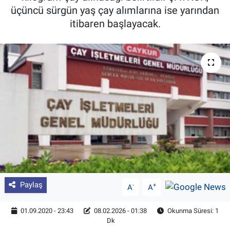
üçüncü sürgün yaş çay alımlarına ise yarından
Pankobirlik
itibaren başlayacak.
Et fiyatları
Tarım Bilgisi
Yetiştirici Soruyor
Dünyada Tarım
Üretici Birlikleri
Şeker ve Şekerli Mamüller
Paylaş
-
+
A
A
Tahıllar ve Baklagiller
01.09.2020 - 23:43
08.02.2026 - 01:38
Okunma Süresi: 1
Dk
Tohum