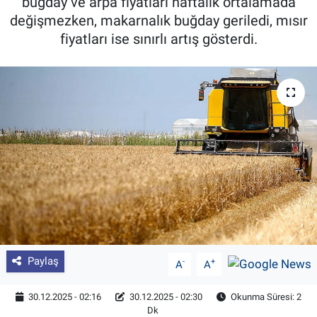
buğday ve arpa fiyatları haftalık ortalamada
değişmezken, makarnalık buğday geriledi, mısır
Pankobirlik
fiyatları ise sınırlı artış gösterdi.
Et fiyatları
Tarım Bilgisi
Yetiştirici Soruyor
Dünyada Tarım
Üretici Birlikleri
Şeker ve Şekerli Mamüller
Paylaş
-
+
A
A
Tahıllar ve Baklagiller
30.12.2025 - 02:16
30.12.2025 - 02:30
Okunma Süresi: 2
Dk
Tohum