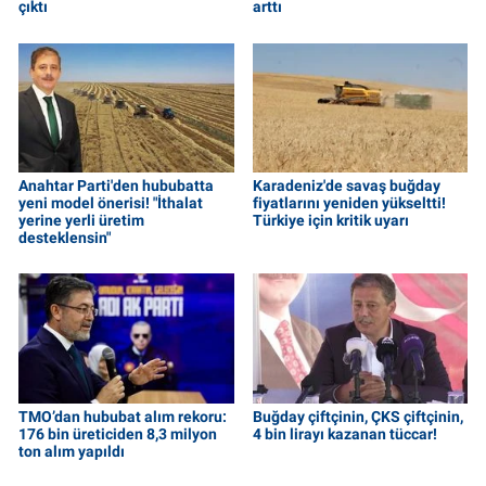
çıktı
arttı
Anahtar Parti'den hububatta
Karadeniz'de savaş buğday
yeni model önerisi! "İthalat
fiyatlarını yeniden yükseltti!
yerine yerli üretim
Türkiye için kritik uyarı
desteklensin"
TMO’dan hububat alım rekoru:
Buğday çiftçinin, ÇKS çiftçinin,
176 bin üreticiden 8,3 milyon
4 bin lirayı kazanan tüccar!
ton alım yapıldı