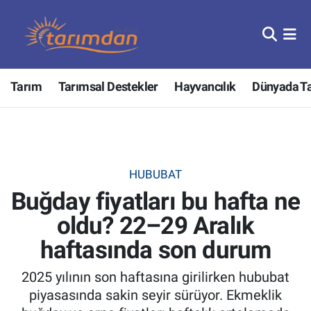
Tarım
Nöbetçi Eczaneler
Tarım
Tarımsal Destekler
Hayvancılık
Dünyada T
Hayvancılık
Hava Durumu
Gıda
Trafik Durumu
Güncel
Süper Lig Puan Durumu ve Fikstür
HUBUBAT
Buğday fiyatları bu hafta ne
Tarımsal Destekler
Tüm Manşetler
oldu? 22–29 Aralık
Tarım Bakanlığı
Son Dakika Haberleri
haftasında son durum
TZOB
Haber Arşivi
2025 yılının son haftasına girilirken hububat
piyasasında sakin seyir sürüyor. Ekmeklik
Tarım Kredi Kooperatifleri