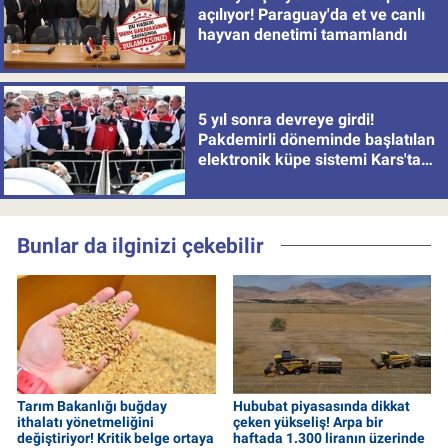
açılıyor! Paraguay'da et ve canlı
hayvan denetimi tamamlandı
5 yıl sonra devreye girdi!
Pakdemirli döneminde başlatılan
elektronik küpe sistemi Kars'tan
uygulamaya alındı
Bunlar da ilginizi çekebilir
Tarım Bakanlığı buğday
Hububat piyasasında dikkat
ithalatı yönetmeliğini
çeken yükseliş! Arpa bir
değiştiriyor! Kritik belge ortaya
haftada 1.300 liranın üzerinde