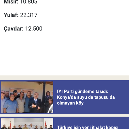
Mısır:
10.805
Yulaf:
22.317
Çavdar:
12.500
İYİ Parti gündeme taşıdı:
Konya'da suyu da tapusu da
olmayan köy
Türkiye için yeni ithalat kapısı