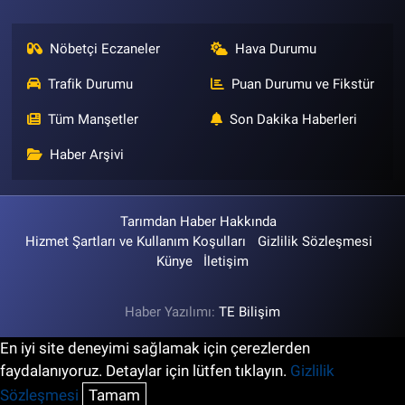
Nöbetçi Eczaneler
Hava Durumu
Trafik Durumu
Puan Durumu ve Fikstür
Tüm Manşetler
Son Dakika Haberleri
Haber Arşivi
Tarımdan Haber Hakkında
Hizmet Şartları ve Kullanım Koşulları
Gizlilik Sözleşmesi
Künye
İletişim
Haber Yazılımı:
TE Bilişim
En iyi site deneyimi sağlamak için çerezlerden
faydalanıyoruz. Detaylar için lütfen tıklayın.
Gizlilik
Sözleşmesi
Tamam