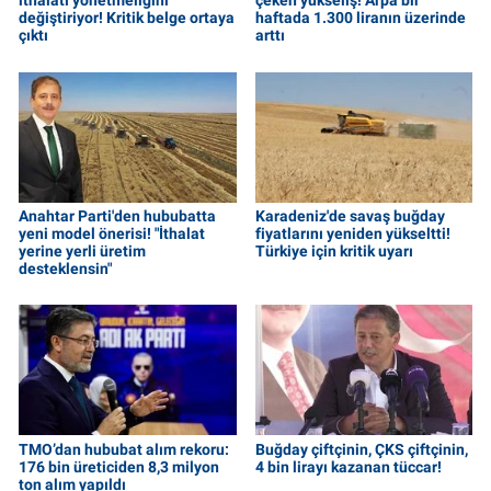
ithalatı yönetmeliğini
çeken yükseliş! Arpa bir
değiştiriyor! Kritik belge ortaya
haftada 1.300 liranın üzerinde
çıktı
arttı
Anahtar Parti'den hububatta
Karadeniz'de savaş buğday
yeni model önerisi! "İthalat
fiyatlarını yeniden yükseltti!
yerine yerli üretim
Türkiye için kritik uyarı
desteklensin"
TMO’dan hububat alım rekoru:
Buğday çiftçinin, ÇKS çiftçinin,
176 bin üreticiden 8,3 milyon
4 bin lirayı kazanan tüccar!
ton alım yapıldı