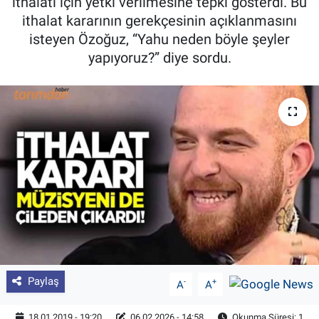
ithalatı için yetki verilmesine tepki gösterdi. Bu
ithalat kararının gerekçesinin açıklanmasını
Pankobirlik
isteyen Özoğuz, “Yahu neden böyle şeyler
yapıyoruz?” diye sordu.
Et fiyatları
Tarım Bilgisi
Yetiştirici Soruyor
Dünyada Tarım
Üretici Birlikleri
Şeker ve Şekerli Mamüller
Tahıllar ve Baklagiller
Paylaş
-
+
A
A
Tohum
18.01.2019 - 19:20
06.02.2026 - 14:58
Okunma Süresi: 1