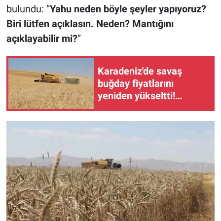
bulundu: “
Yahu neden böyle şeyler yapıyoruz?
Biri lütfen açıklasın. Neden? Mantığını
açıklayabilir mi?
”
Karadeniz'de savaş
buğday fiyatlarını
yeniden yükseltti!
Türkiye için kritik uyarı