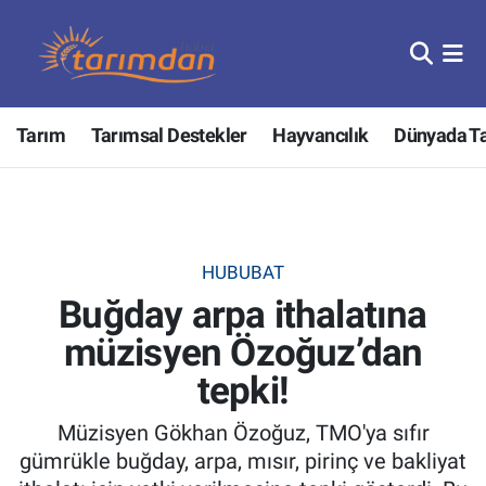
Tarım
Nöbetçi Eczaneler
Tarım
Tarımsal Destekler
Hayvancılık
Dünyada T
Hayvancılık
Hava Durumu
Gıda
Trafik Durumu
Güncel
Süper Lig Puan Durumu ve Fikstür
HUBUBAT
Buğday arpa ithalatına
Tarımsal Destekler
Tüm Manşetler
müzisyen Özoğuz’dan
Tarım Bakanlığı
Son Dakika Haberleri
tepki!
TZOB
Haber Arşivi
Müzisyen Gökhan Özoğuz, TMO'ya sıfır
gümrükle buğday, arpa, mısır, pirinç ve bakliyat
Tarım Kredi Kooperatifleri