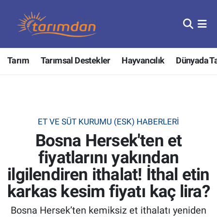
Tarım
Nöbetçi Eczaneler
Tarım
Tarımsal Destekler
Hayvancılık
Dünyada T
Hayvancılık
Hava Durumu
Gıda
Trafik Durumu
Güncel
Süper Lig Puan Durumu ve Fikstür
ET VE SÜT KURUMU (ESK) HABERLERI
Bosna Hersek'ten et
Tarımsal Destekler
Tüm Manşetler
fiyatlarını yakından
Tarım Bakanlığı
Son Dakika Haberleri
ilgilendiren ithalat! İthal etin
TZOB
Haber Arşivi
karkas kesim fiyatı kaç lira?
Bosna Hersek’ten kemiksiz et ithalatı yeniden
Tarım Kredi Kooperatifleri