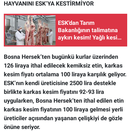
HAYVANINI ESK’YA KESTİRMİYOR
ESK'dan Tarım
Bakanlığının talimatına
aykırı kesim! Yağlı kesim
talimatı yok sayıldı
Bosna Hersek’ten bugünkü kurlar üzerinden
126 liraya ithal edilecek kemiksiz etin, karkas
kesim fiyatı ortalama 100 liraya karşılık geliyor.
ESK’nın kendi üreticisine 2500 lira destekle
birlikte karkas kesim fiyatını 92-93 lira
uygularken, Bosna Hersek’ten ithal edilen etin
karkas kesim fiyatının 100 liraya gelmesi yerli
üreticiler açısından yaşanan çelişkiyi de gözle
önüne seriyor.