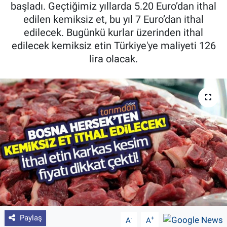
başladı. Geçtiğimiz yıllarda 5.20 Euro’dan ithal
Pankobirlik
edilen kemiksiz et, bu yıl 7 Euro’dan ithal
edilecek. Bugünkü kurlar üzerinden ithal
Et fiyatları
edilecek kemiksiz etin Türkiye'ye maliyeti 126
lira olacak.
Tarım Bilgisi
Yetiştirici Soruyor
Dünyada Tarım
Üretici Birlikleri
Şeker ve Şekerli Mamüller
Tahıllar ve Baklagiller
Paylaş
-
+
A
A
Tohum