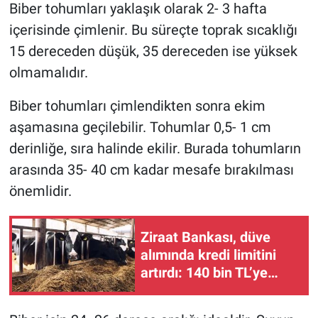
Biber tohumları yaklaşık olarak 2- 3 hafta
içerisinde çimlenir. Bu süreçte toprak sıcaklığı
15 dereceden düşük, 35 dereceden ise yüksek
olmamalıdır.
Biber tohumları çimlendikten sonra ekim
aşamasına geçilebilir. Tohumlar 0,5- 1 cm
derinliğe, sıra halinde ekilir. Burada tohumların
arasında 35- 40 cm kadar mesafe bırakılması
önemlidir.
Ziraat Bankası, düve
alımında kredi limitini
artırdı: 140 bin TL’ye
kadar destek verilecek