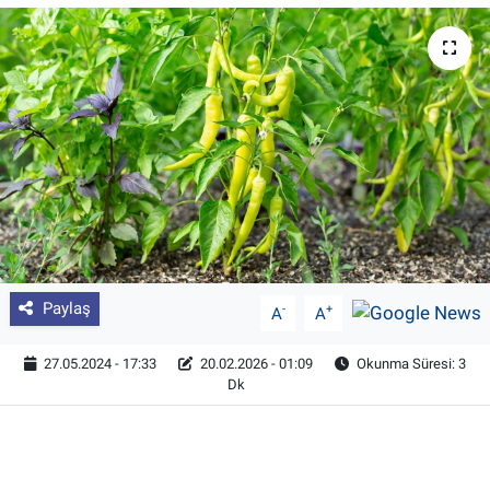
Pankobirlik
Et fiyatları
Tarım Bilgisi
Yetiştirici Soruyor
Dünyada Tarım
Paylaş
-
+
A
A
Üretici Birlikleri
27.05.2024 - 17:33
20.02.2026 - 01:09
Okunma Süresi: 3
Şeker ve Şekerli Mamüller
Dk
Tahıllar ve Baklagiller
Tohum