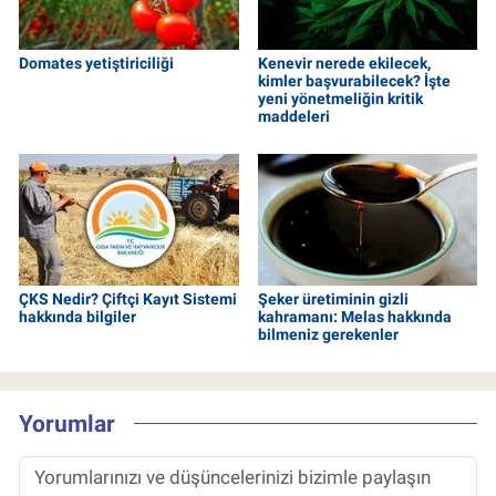
Domates yetiştiriciliği
Kenevir nerede ekilecek,
kimler başvurabilecek? İşte
yeni yönetmeliğin kritik
maddeleri
ÇKS Nedir? Çiftçi Kayıt Sistemi
Şeker üretiminin gizli
hakkında bilgiler
kahramanı: Melas hakkında
bilmeniz gerekenler
Yorumlar