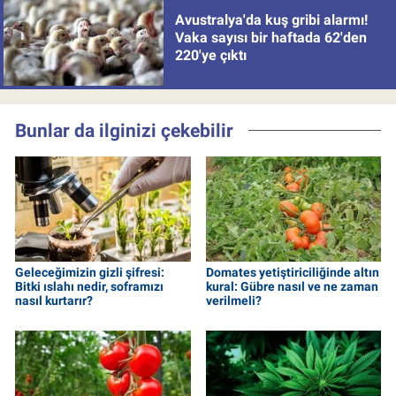
Avustralya'da kuş gribi alarmı!
Vaka sayısı bir haftada 62'den
220'ye çıktı
Bunlar da ilginizi çekebilir
Geleceğimizin gizli şifresi:
Domates yetiştiriciliğinde altın
Bitki ıslahı nedir, soframızı
kural: Gübre nasıl ve ne zaman
nasıl kurtarır?
verilmeli?