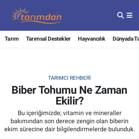
Tarım
Nöbetçi Eczaneler
Tarım
Tarımsal Destekler
Hayvancılık
Dünyada T
Hayvancılık
Hava Durumu
Gıda
Trafik Durumu
Güncel
Süper Lig Puan Durumu ve Fikstür
TARIMCI REHBERI
Biber Tohumu Ne Zaman
Tarımsal Destekler
Tüm Manşetler
Ekilir?
Tarım Bakanlığı
Son Dakika Haberleri
Bu içeriğimizde; vitamin ve mineraller
TZOB
Haber Arşivi
bakımından son derece zengin olan biberin
ekim sürecine dair bilgilendirmelerde bulunduk.
Tarım Kredi Kooperatifleri