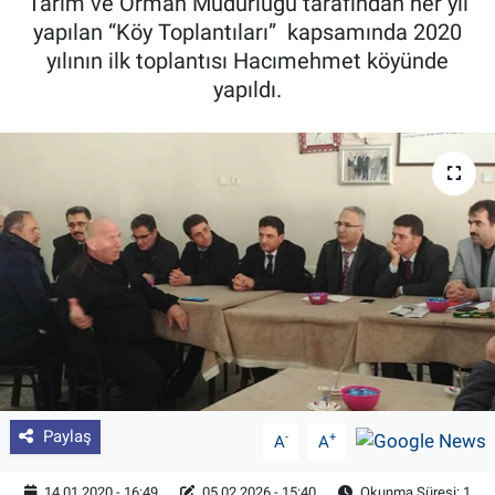
Tarım ve Orman Müdürlüğü tarafından her yıl
yapılan “Köy Toplantıları” kapsamında 2020
Pankobirlik
yılının ilk toplantısı Hacımehmet köyünde
yapıldı.
Et fiyatları
Tarım Bilgisi
Yetiştirici Soruyor
Dünyada Tarım
Üretici Birlikleri
Şeker ve Şekerli Mamüller
Tahıllar ve Baklagiller
Paylaş
-
+
A
A
Tohum
14.01.2020 - 16:49
05.02.2026 - 15:40
Okunma Süresi: 1