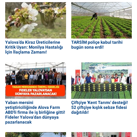
Yalova’da Kiraz Üreticilerine
TARSİM poliçe kabul tarihi
Kritik Uyarı: Monilya Hastalığı
bugün sona erdi!
İçin İlaçlama Zamanı!
Yaban mersini
Çiftçiye 'Kent Tarımı' desteği!
yetiştiriciliğinde Alova Farm
52 çiftçiye kışlık sebze fidesi
ABD'li firma ile iş birliğine gitti!
dağıtıldı!
Fideler Yalova'dan dünyaya
pazarlanacak