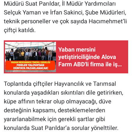
Müdürü Suat Parıldar, İl Müdür Yardımcıları
Selçuk Yaman ve İrfan Sakinci, Şube Müdürleri,
teknik personeller ve çok sayıda Hacımehmet’li
çiftçi katıldı.
Yaban mersini
yetiştiriciliğinde Alova
Farm ABD'li firma ile iş
birliğine gitti! Fideler
Yalova'dan dünyaya
Toplantıda çiftçiler Hayvancılık ve Tarımsal
pazarlanacak
konularda yaşadıkları sıkıntıları dile getirirken,
küpe affının tekrar olup olmayacağı, düve
desteğinin kapsamı, desteklemelerden
yararlanabilmek için gerekli şartlar gibi
konularda Suat Parıldar’a sorular yönelttiler.