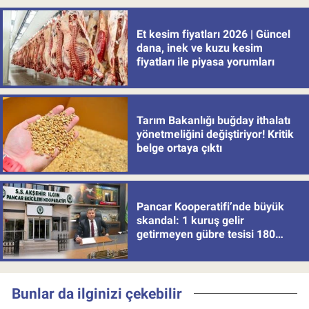
Et kesim fiyatları 2026 | Güncel
dana, inek ve kuzu kesim
fiyatları ile piyasa yorumları
Tarım Bakanlığı buğday ithalatı
yönetmeliğini değiştiriyor! Kritik
belge ortaya çıktı
Pancar Kooperatifi’nde büyük
skandal: 1 kuruş gelir
getirmeyen gübre tesisi 180
milyon batırdı!
Bunlar da ilginizi çekebilir