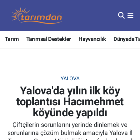
Tarım
Nöbetçi Eczaneler
Tarım
Tarımsal Destekler
Hayvancılık
Dünyada T
Hayvancılık
Hava Durumu
Gıda
Trafik Durumu
Güncel
Süper Lig Puan Durumu ve Fikstür
YALOVA
Yalova'da yılın ilk köy
Tarımsal Destekler
Tüm Manşetler
toplantısı Hacımehmet
Tarım Bakanlığı
Son Dakika Haberleri
köyünde yapıldı
TZOB
Haber Arşivi
Çiftçilerin sorunlarını yerinde dinlemek ve
sorunlarına çözüm bulmak amacıyla Yalova İl
Tarım Kredi Kooperatifleri