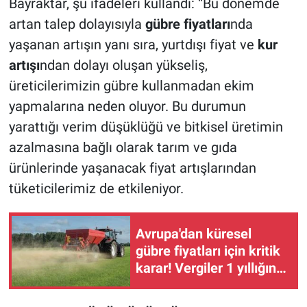
Bayraktar, şu ifadeleri kullandı: “Bu dönemde
artan talep dolayısıyla
gübre fiyatları
nda
yaşanan artışın yanı sıra, yurtdışı fiyat ve
kur
artışı
ndan dolayı oluşan yükseliş,
üreticilerimizin gübre kullanmadan ekim
yapmalarına neden oluyor. Bu durumun
yarattığı verim düşüklüğü ve bitkisel üretimin
azalmasına bağlı olarak tarım ve gıda
ürünlerinde yaşanacak fiyat artışlarından
tüketicilerimiz de etkileniyor.
Avrupa'dan küresel
gübre fiyatları için kritik
karar! Vergiler 1 yıllığına
sıfırlandı