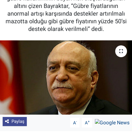
altını çizen Bayraktar, “Gübre fiyatlarının
Pankobirlik
anormal artışı karşısında destekler artırılmalı
mazotta olduğu gibi gübre fiyatının yüzde 50’si
Et fiyatları
destek olarak verilmeli” dedi.
Tarım Bilgisi
Yetiştirici Soruyor
Dünyada Tarım
Üretici Birlikleri
Şeker ve Şekerli Mamüller
Tahıllar ve Baklagiller
Paylaş
-
+
A
A
Tohum