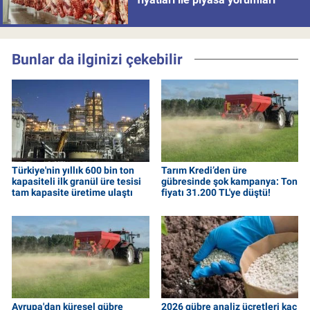
Bunlar da ilginizi çekebilir
Türkiye'nin yıllık 600 bin ton
Tarım Kredi’den üre
kapasiteli ilk granül üre tesisi
gübresinde şok kampanya: Ton
tam kapasite üretime ulaştı
fiyatı 31.200 TL'ye düştü!
Avrupa'dan küresel gübre
2026 gübre analiz ücretleri kaç