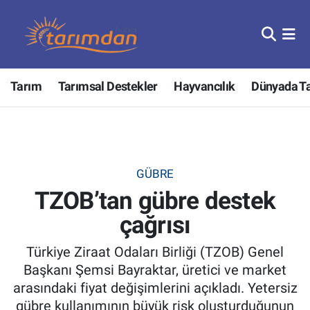
Tarım
Nöbetçi Eczaneler
Tarım
Tarımsal Destekler
Hayvancılık
Dünyada T
Hayvancılık
Hava Durumu
Gıda
Trafik Durumu
Güncel
Süper Lig Puan Durumu ve Fikstür
GÜBRE
TZOB’tan gübre destek
Tarımsal Destekler
Tüm Manşetler
çağrısı
Tarım Bakanlığı
Son Dakika Haberleri
Türkiye Ziraat Odaları Birliği (TZOB) Genel
TZOB
Haber Arşivi
Başkanı Şemsi Bayraktar, üretici ve market
arasındaki fiyat değişimlerini açıkladı. Yetersiz
Tarım Kredi Kooperatifleri
gübre kullanımının büyük risk oluşturduğunun