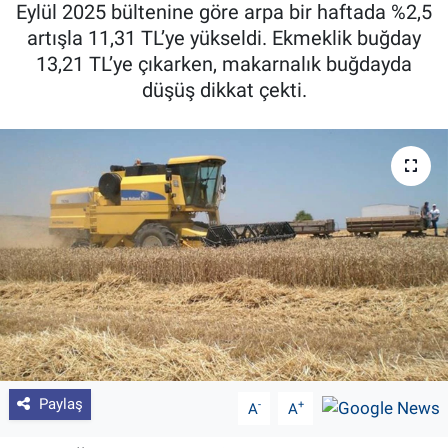
Eylül 2025 bültenine göre arpa bir haftada %2,5
Pankobirlik
artışla 11,31 TL’ye yükseldi. Ekmeklik buğday
13,21 TL’ye çıkarken, makarnalık buğdayda
Et fiyatları
düşüş dikkat çekti.
Tarım Bilgisi
Yetiştirici Soruyor
Dünyada Tarım
Üretici Birlikleri
Şeker ve Şekerli Mamüller
Tahıllar ve Baklagiller
Paylaş
-
+
A
A
Tohum