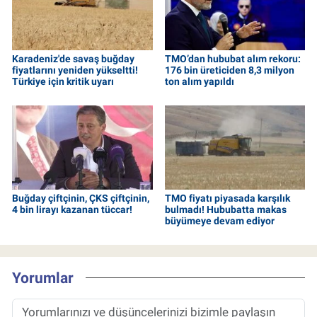
Karadeniz'de savaş buğday
TMO’dan hububat alım rekoru:
fiyatlarını yeniden yükseltti!
176 bin üreticiden 8,3 milyon
Türkiye için kritik uyarı
ton alım yapıldı
Buğday çiftçinin, ÇKS çiftçinin,
TMO fiyatı piyasada karşılık
4 bin lirayı kazanan tüccar!
bulmadı! Hububatta makas
büyümeye devam ediyor
Yorumlar