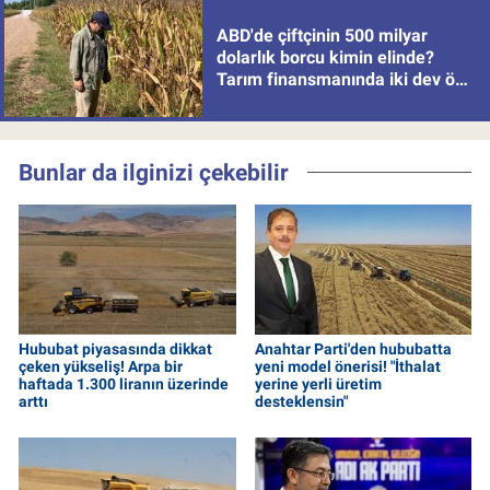
ABD'de çiftçinin 500 milyar
dolarlık borcu kimin elinde?
Tarım finansmanında iki dev öne
çıkıyor
Bunlar da ilginizi çekebilir
Hububat piyasasında dikkat
Anahtar Parti'den hububatta
çeken yükseliş! Arpa bir
yeni model önerisi! "İthalat
haftada 1.300 liranın üzerinde
yerine yerli üretim
arttı
desteklensin"