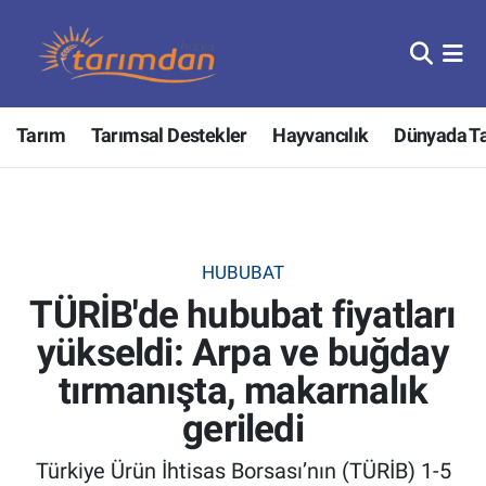
Tarım
Nöbetçi Eczaneler
Tarım
Tarımsal Destekler
Hayvancılık
Dünyada T
Hayvancılık
Hava Durumu
Gıda
Trafik Durumu
Güncel
Süper Lig Puan Durumu ve Fikstür
HUBUBAT
TÜRİB'de hububat fiyatları
Tarımsal Destekler
Tüm Manşetler
yükseldi: Arpa ve buğday
Tarım Bakanlığı
Son Dakika Haberleri
tırmanışta, makarnalık
TZOB
Haber Arşivi
geriledi
Türkiye Ürün İhtisas Borsası’nın (TÜRİB) 1-5
Tarım Kredi Kooperatifleri