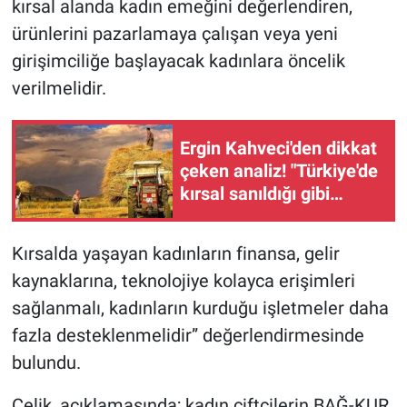
kırsal alanda kadın emeğini değerlendiren,
ürünlerini pazarlamaya çalışan veya yeni
girişimciliğe başlayacak kadınlara öncelik
verilmelidir.
Ergin Kahveci'den dikkat
çeken analiz! "Türkiye'de
kırsal sanıldığı gibi
boşalmadı"
Kırsalda yaşayan kadınların finansa, gelir
kaynaklarına, teknolojiye kolayca erişimleri
sağlanmalı, kadınların kurduğu işletmeler daha
fazla desteklenmelidir” değerlendirmesinde
bulundu.
Çelik, açıklamasında; kadın çiftçilerin BAĞ-KUR