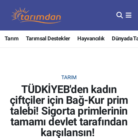
Tarım
Nöbetçi Eczaneler
Tarım
Tarımsal Destekler
Hayvancılık
Dünyada T
Hayvancılık
Hava Durumu
Gıda
Trafik Durumu
Güncel
Süper Lig Puan Durumu ve Fikstür
TARIM
TÜDKİYEB'den kadın
Tarımsal Destekler
Tüm Manşetler
çiftçiler için Bağ-Kur prim
Tarım Bakanlığı
Son Dakika Haberleri
talebi! Sigorta primlerinin
TZOB
Haber Arşivi
tamamı devlet tarafından
karşılansın!
Tarım Kredi Kooperatifleri