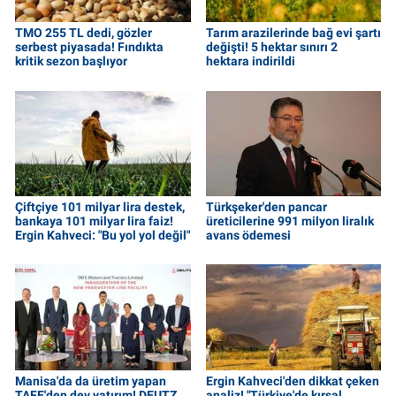
TMO 255 TL dedi, gözler
Tarım arazilerinde bağ evi şartı
serbest piyasada! Fındıkta
değişti! 5 hektar sınırı 2
kritik sezon başlıyor
hektara indirildi
Çiftçiye 101 milyar lira destek,
Türkşeker'den pancar
bankaya 101 milyar lira faiz!
üreticilerine 991 milyon liralık
Ergin Kahveci: "Bu yol yol değil"
avans ödemesi
Manisa'da da üretim yapan
Ergin Kahveci'den dikkat çeken
TAFE'den dev yatırım! DEUTZ
analiz! "Türkiye'de kırsal