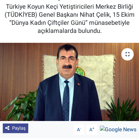
Türkiye Koyun Keçi Yetiştiricileri Merkez Birliği
Pankobirlik
(TÜDKİYEB) Genel Başkanı Nihat Çelik, 15 Ekim
“Dünya Kadın Çiftçiler Günü” münasebetiyle
Et fiyatları
açıklamalarda bulundu.
Tarım Bilgisi
Yetiştirici Soruyor
Dünyada Tarım
Üretici Birlikleri
Şeker ve Şekerli Mamüller
Tahıllar ve Baklagiller
Paylaş
-
+
A
A
Tohum