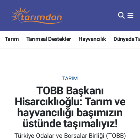
Tarım
Nöbetçi Eczaneler
Tarım
Tarımsal Destekler
Hayvancılık
Dünyada T
Hayvancılık
Hava Durumu
Gıda
Trafik Durumu
Güncel
Süper Lig Puan Durumu ve Fikstür
TARIM
TOBB Başkanı
Tarımsal Destekler
Tüm Manşetler
Hisarcıklıoğlu: Tarım ve
Tarım Bakanlığı
Son Dakika Haberleri
hayvancılığı başımızın
TZOB
Haber Arşivi
üstünde taşımalıyız!
Türkiye Odalar ve Borsalar Birliği (TOBB)
Tarım Kredi Kooperatifleri