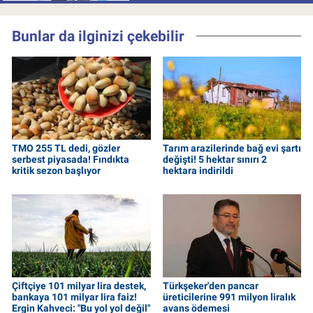
Bunlar da ilginizi çekebilir
TMO 255 TL dedi, gözler
Tarım arazilerinde bağ evi şartı
serbest piyasada! Fındıkta
değişti! 5 hektar sınırı 2
kritik sezon başlıyor
hektara indirildi
Çiftçiye 101 milyar lira destek,
Türkşeker'den pancar
bankaya 101 milyar lira faiz!
üreticilerine 991 milyon liralık
Ergin Kahveci: "Bu yol yol değil"
avans ödemesi