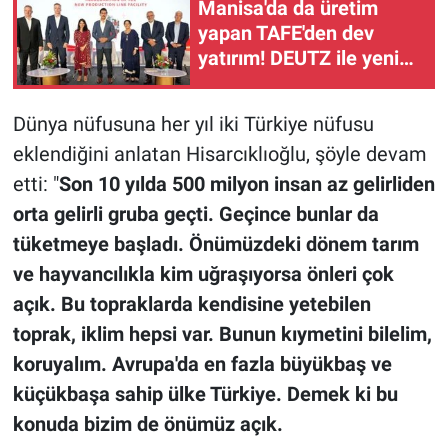
Manisa'da da üretim
yapan TAFE'den dev
yatırım! DEUTZ ile yeni
motor fabrikasını
hizmete açtı
Dünya nüfusuna her yıl iki Türkiye nüfusu
eklendiğini anlatan Hisarcıklıoğlu, şöyle devam
etti: "
Son 10 yılda 500 milyon insan az gelirliden
orta gelirli gruba geçti. Geçince bunlar da
tüketmeye başladı. Önümüzdeki dönem tarım
ve hayvancılıkla kim uğraşıyorsa önleri çok
açık. Bu topraklarda kendisine yetebilen
toprak, iklim hepsi var. Bunun kıymetini bilelim,
koruyalım. Avrupa'da en fazla büyükbaş ve
küçükbaşa sahip ülke Türkiye. Demek ki bu
konuda bizim de önümüz açık.