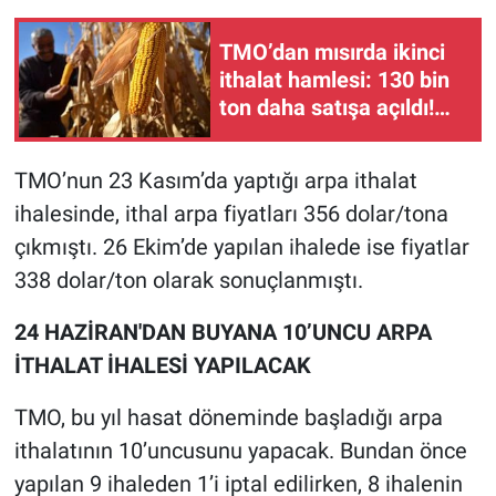
TMO’dan mısırda ikinci
ithalat hamlesi: 130 bin
ton daha satışa açıldı!
İşte Nisan fiyatı
TMO’nun 23 Kasım’da yaptığı arpa ithalat
ihalesinde, ithal arpa fiyatları 356 dolar/tona
çıkmıştı. 26 Ekim’de yapılan ihalede ise fiyatlar
338 dolar/ton olarak sonuçlanmıştı.
24 HAZİRAN'DAN BUYANA 10’UNCU ARPA
İTHALAT İHALESİ YAPILACAK
TMO, bu yıl hasat döneminde başladığı arpa
ithalatının 10’uncusunu yapacak. Bundan önce
yapılan 9 ihaleden 1’i iptal edilirken, 8 ihalenin