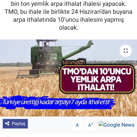
bin ton yemlik arpa ithalat ihalesi yapacak.
Pankobirlik
TMO, bu ihale ile birlikte 24 Haziran’dan buyana
arpa ithalatında 10’uncu ihalesini yapmış
Et fiyatları
olacak.
Tarım Bilgisi
Yetiştirici Soruyor
Dünyada Tarım
Üretici Birlikleri
Şeker ve Şekerli Mamüller
Tahıllar ve Baklagiller
Paylaş
-
+
A
A
Tohum