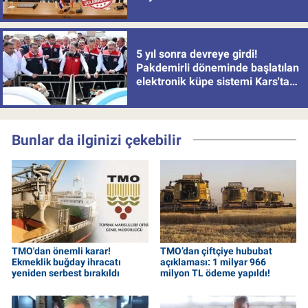
5 yıl sonra devreye girdi!
Pakdemirli döneminde başlatılan
elektronik küpe sistemi Kars'tan
uygulamaya alındı
Bunlar da ilginizi çekebilir
TMO'dan önemli karar!
TMO’dan çiftçiye hububat
Ekmeklik buğday ihracatı
açıklaması: 1 milyar 966
yeniden serbest bırakıldı
milyon TL ödeme yapıldı!