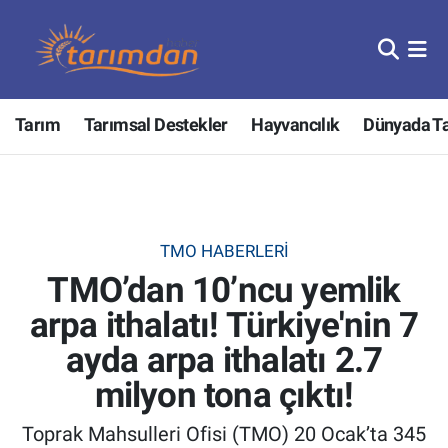
Tarım
Nöbetçi Eczaneler
Tarım
Tarımsal Destekler
Hayvancılık
Dünyada T
Hayvancılık
Hava Durumu
Gıda
Trafik Durumu
Güncel
Süper Lig Puan Durumu ve Fikstür
TMO HABERLERI
TMO’dan 10’ncu yemlik
Tarımsal Destekler
Tüm Manşetler
arpa ithalatı! Türkiye'nin 7
Tarım Bakanlığı
Son Dakika Haberleri
ayda arpa ithalatı 2.7
TZOB
Haber Arşivi
milyon tona çıktı!
Toprak Mahsulleri Ofisi (TMO) 20 Ocak’ta 345
Tarım Kredi Kooperatifleri