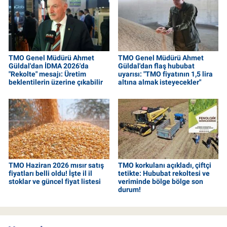
TMO Genel Müdürü Ahmet
TMO Genel Müdürü Ahmet
Güldal'dan İDMA 2026'da
Güldal'dan flaş hububat
"Rekolte" mesajı: Üretim
uyarısı: "TMO fiyatının 1,5 lira
beklentilerin üzerine çıkabilir
altına almak isteyecekler"
TMO Haziran 2026 mısır satış
TMO korkulanı açıkladı, çiftçi
fiyatları belli oldu! İşte il il
tetikte: Hububat rekoltesi ve
stoklar ve güncel fiyat listesi
veriminde bölge bölge son
durum!