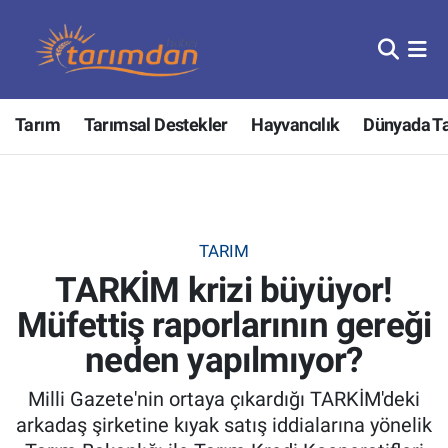
Tarım
Nöbetçi Eczaneler
Tarım
Tarımsal Destekler
Hayvancılık
Dünyada T
Hayvancılık
Hava Durumu
Gıda
Trafik Durumu
Güncel
Süper Lig Puan Durumu ve Fikstür
TARIM
TARKİM krizi büyüyor!
Tarımsal Destekler
Tüm Manşetler
Müfettiş raporlarının gereği
Tarım Bakanlığı
Son Dakika Haberleri
neden yapılmıyor?
TZOB
Haber Arşivi
Milli Gazete'nin ortaya çıkardığı TARKİM'deki
arkadaş şirketine kıyak satış iddialarına yönelik
Tarım Kredi Kooperatifleri