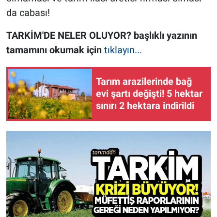
da cabası!
TARKİM'DE NELER OLUYOR? başlıklı yazının
tamamını okumak için
tıklayın...
Tarım arazilerinde bağ
evi şartı değişti! 5 hektar
sınırı 2 hektara indirildi