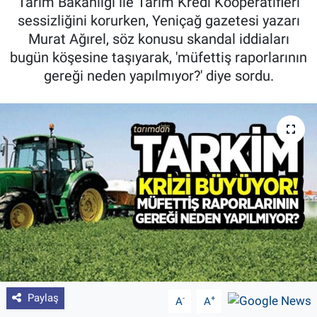
Tarım Bakanlığı ile Tarım Kredi Kooperatifleri
sessizliğini korurken, Yeniçağ gazetesi yazarı
Pankobirlik
Murat Ağırel, söz konusu skandal iddiaları
bugün köşesine taşıyarak, 'müfettiş raporlarının
Et fiyatları
gereği neden yapılmıyor?' diye sordu.
Tarım Bilgisi
Yetiştirici Soruyor
Dünyada Tarım
Üretici Birlikleri
Şeker ve Şekerli Mamüller
Tahıllar ve Baklagiller
Paylaş
-
+
A
A
Tohum