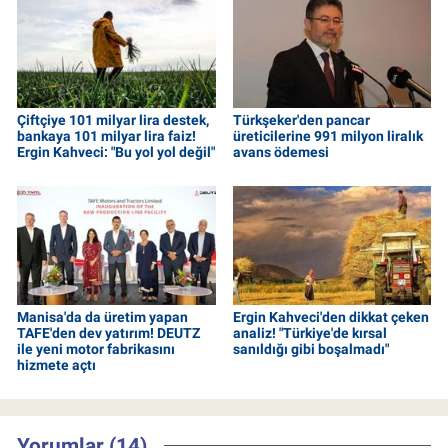
Çiftçiye 101 milyar lira destek,
Türkşeker'den pancar
bankaya 101 milyar lira faiz!
üreticilerine 991 milyon liralık
Ergin Kahveci: "Bu yol yol değil"
avans ödemesi
Manisa'da da üretim yapan
Ergin Kahveci'den dikkat çeken
TAFE'den dev yatırım! DEUTZ
analiz! "Türkiye'de kırsal
ile yeni motor fabrikasını
sanıldığı gibi boşalmadı"
hizmete açtı
Yorumlar (14)