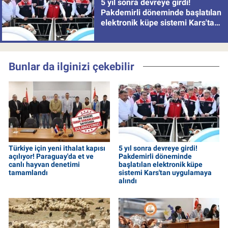
5 yıl sonra devreye girdi!
Pakdemirli döneminde başlatılan
elektronik küpe sistemi Kars'tan
uygulamaya alındı
Bunlar da ilginizi çekebilir
Türkiye için yeni ithalat kapısı
5 yıl sonra devreye girdi!
açılıyor! Paraguay'da et ve
Pakdemirli döneminde
canlı hayvan denetimi
başlatılan elektronik küpe
tamamlandı
sistemi Kars'tan uygulamaya
alındı