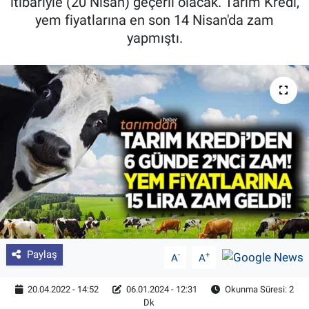
itibariyle (20 Nisan) geçerli olacak. Tarım Kredi,
yem fiyatlarına en son 14 Nisan'da zam
Pankobirlik
yapmıştı.
Et fiyatları
Tarım Bilgisi
Yetiştirici Soruyor
Dünyada Tarım
Üretici Birlikleri
Şeker ve Şekerli Mamüller
Paylaş
-
+
A
A
Tahıllar ve Baklagiller
20.04.2022 - 14:52
06.01.2024 - 12:31
Okunma Süresi: 2
Dk
Tohum