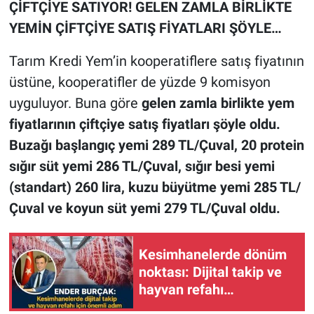
ÇİFTÇİYE SATIYOR! GELEN ZAMLA BİRLİKTE
YEMİN ÇİFTÇİYE SATIŞ FİYATLARI ŞÖYLE…
Tarım Kredi Yem’in kooperatiflere satış fiyatının
üstüne, kooperatifler de yüzde 9 komisyon
uyguluyor. Buna göre
gelen zamla birlikte yem
fiyatlarının çiftçiye satış fiyatları şöyle oldu.
Buzağı başlangıç yemi 289 TL/Çuval, 20 protein
sığır süt yemi 286 TL/Çuval, sığır besi yemi
(standart) 260 lira, kuzu büyütme yemi 285 TL/
Çuval ve koyun süt yemi 279 TL/Çuval oldu.
Kesimhanelerde dönüm
noktası: Dijital takip ve
hayvan refahı
zorunluluğu Resmi