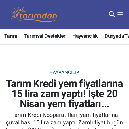
Tarım
Nöbetçi Eczaneler
Tarım
Tarımsal Destekler
Hayvancılık
Dünyada T
Hayvancılık
Hava Durumu
Gıda
Trafik Durumu
Güncel
Süper Lig Puan Durumu ve Fikstür
HAYVANCILIK
Tarım Kredi yem fiyatlarına
Tarımsal Destekler
Tüm Manşetler
15 lira zam yaptı! İşte 20
Tarım Bakanlığı
Son Dakika Haberleri
Nisan yem fiyatları...
TZOB
Haber Arşivi
Tarım Kredi Kooperatifleri, yem fiyatlarına
çuval başı 15 lira zam yaptı. Zamlı fiyat bugün
Tarım Kredi Kooperatifleri