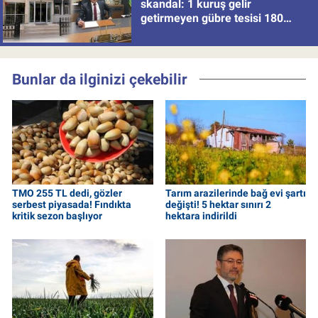
skandal: 1 kuruş gelir
getirmeyen gübre tesisi 180
milyon batırdı!
Bunlar da ilginizi çekebilir
TMO 255 TL dedi, gözler
Tarım arazilerinde bağ evi şartı
serbest piyasada! Fındıkta
değişti! 5 hektar sınırı 2
kritik sezon başlıyor
hektara indirildi