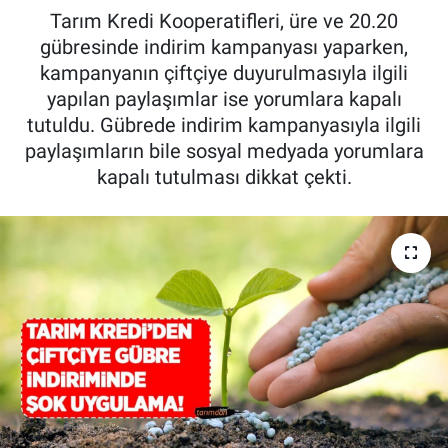
Tarım Kredi Kooperatifleri, üre ve 20.20
Pankobirlik
gübresinde indirim kampanyası yaparken,
kampanyanın çiftçiye duyurulmasıyla ilgili
Et fiyatları
yapılan paylaşımlar ise yorumlara kapalı
tutuldu. Gübrede indirim kampanyasıyla ilgili
Tarım Bilgisi
paylaşımların bile sosyal medyada yorumlara
kapalı tutulması dikkat çekti.
Yetiştirici Soruyor
Dünyada Tarım
Üretici Birlikleri
Şeker ve Şekerli Mamüller
Tahıllar ve Baklagiller
Tohum