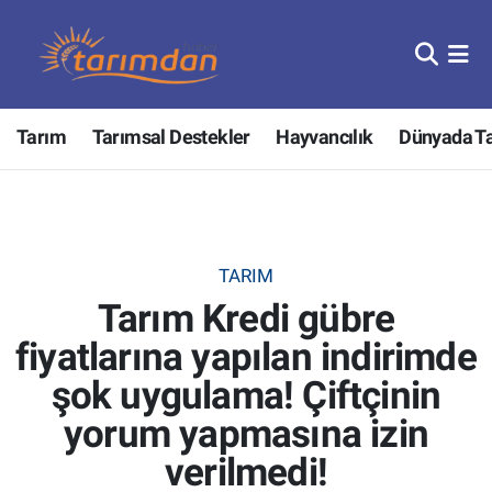
Tarım
Nöbetçi Eczaneler
Tarım
Tarımsal Destekler
Hayvancılık
Dünyada T
Hayvancılık
Hava Durumu
Gıda
Trafik Durumu
Güncel
Süper Lig Puan Durumu ve Fikstür
TARIM
Tarım Kredi gübre
Tarımsal Destekler
Tüm Manşetler
fiyatlarına yapılan indirimde
Tarım Bakanlığı
Son Dakika Haberleri
şok uygulama! Çiftçinin
TZOB
Haber Arşivi
yorum yapmasına izin
verilmedi!
Tarım Kredi Kooperatifleri