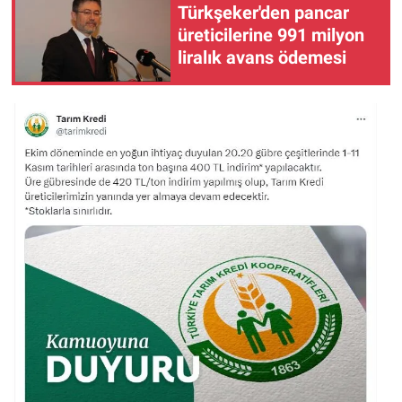
Türkşeker'den pancar
üreticilerine 991 milyon
liralık avans ödemesi