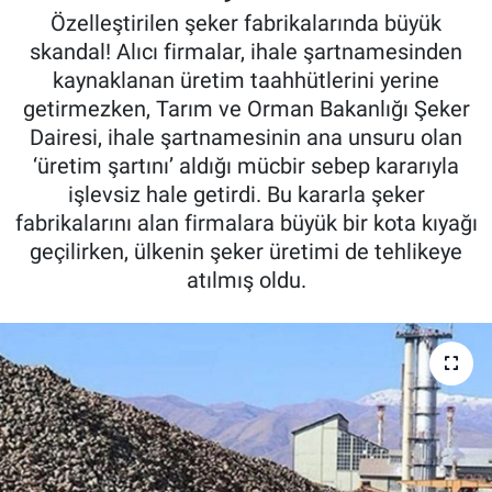
Özelleştirilen şeker fabrikalarında büyük
Pankobirlik
skandal! Alıcı firmalar, ihale şartnamesinden
kaynaklanan üretim taahhütlerini yerine
Et fiyatları
getirmezken, Tarım ve Orman Bakanlığı Şeker
Dairesi, ihale şartnamesinin ana unsuru olan
Tarım Bilgisi
‘üretim şartını’ aldığı mücbir sebep kararıyla
işlevsiz hale getirdi. Bu kararla şeker
Yetiştirici Soruyor
fabrikalarını alan firmalara büyük bir kota kıyağı
geçilirken, ülkenin şeker üretimi de tehlikeye
Dünyada Tarım
atılmış oldu.
Üretici Birlikleri
Şeker ve Şekerli Mamüller
Tahıllar ve Baklagiller
Tohum