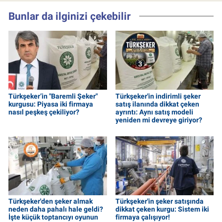
Bunlar da ilginizi çekebilir
Türkşeker’in "Baremli Şeker"
Türkşeker'in indirimli şeker
kurgusu: Piyasa iki firmaya
satış ilanında dikkat çeken
nasıl peşkeş çekiliyor?
ayrıntı: Aynı satış modeli
yeniden mi devreye giriyor?
Türkşeker'den şeker almak
Türkşeker'in şeker satışında
neden daha pahalı hale geldi?
dikkat çeken kurgu: Sistem iki
İşte küçük toptancıyı oyunun
firmaya çalışıyor!