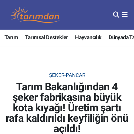
Tarım
Nöbetçi Eczaneler
Tarım
Tarımsal Destekler
Hayvancılık
Dünyada T
Hayvancılık
Hava Durumu
Gıda
Trafik Durumu
Güncel
Süper Lig Puan Durumu ve Fikstür
ŞEKER-PANCAR
Tarım Bakanlığından 4
Tarımsal Destekler
Tüm Manşetler
şeker fabrikasına büyük
Tarım Bakanlığı
Son Dakika Haberleri
kota kıyağı! Üretim şartı
TZOB
Haber Arşivi
rafa kaldırıldı keyfiliğin önü
açıldı!
Tarım Kredi Kooperatifleri