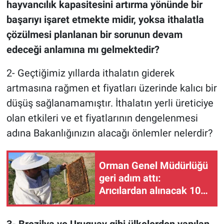
hayvancılık kapasitesini artırma yönünde bir
başarıyı işaret etmekte midir, yoksa ithalatla
çözülmesi planlanan bir sorunun devam
edeceği anlamına mı gelmektedir?
2- Geçtiğimiz yıllarda ithalatın giderek
artmasına rağmen et fiyatları üzerinde kalıcı bir
düşüş sağlanamamıştır. İthalatın yerli üreticiye
olan etkileri ve et fiyatlarının dengelenmesi
adına Bakanlığınızın alacağı önlemler nelerdir?
Orman Genel Müdürlüğü
geri adım attı:
Arıcılardan alınacak 100
TL konaklama bedeli
ertelendi
3- Brezilya ve Uruguay gibi ülkelerden yapılan