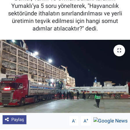
Yumaklı’ya 5 soru yönelterek, "Hayvancılık
Pankobirlik
sektöründe ithalatın sınırlandırılması ve yerli
üretimin teşvik edilmesi için hangi somut
Et fiyatları
adımlar atılacaktır?" dedi.
Tarım Bilgisi
Yetiştirici Soruyor
Dünyada Tarım
Üretici Birlikleri
Şeker ve Şekerli Mamüller
Tahıllar ve Baklagiller
Paylaş
-
+
A
A
Tohum