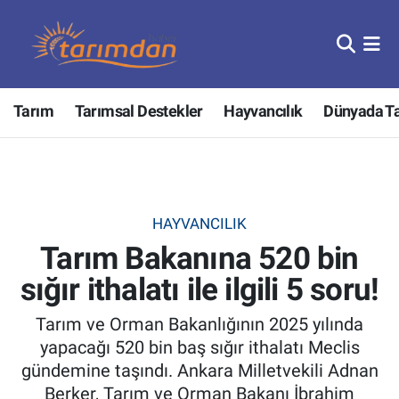
Tarım
Nöbetçi Eczaneler
Tarım
Tarımsal Destekler
Hayvancılık
Dünyada T
Hayvancılık
Hava Durumu
Gıda
Trafik Durumu
Güncel
Süper Lig Puan Durumu ve Fikstür
HAYVANCILIK
Tarım Bakanına 520 bin
Tarımsal Destekler
Tüm Manşetler
sığır ithalatı ile ilgili 5 soru!
Tarım Bakanlığı
Son Dakika Haberleri
Tarım ve Orman Bakanlığının 2025 yılında
TZOB
Haber Arşivi
yapacağı 520 bin baş sığır ithalatı Meclis
gündemine taşındı. Ankara Milletvekili Adnan
Tarım Kredi Kooperatifleri
Berker, Tarım ve Orman Bakanı İbrahim