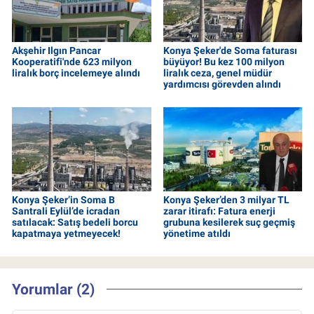
Akşehir Ilgın Pancar
Konya Şeker'de Soma faturası
Kooperatifi'nde 623 milyon
büyüyor! Bu kez 100 milyon
liralık borç incelemeye alındı
liralık ceza, genel müdür
yardımcısı görevden alındı
Konya Şeker’in Soma B
Konya Şeker’den 3 milyar TL
Santrali Eylül’de icradan
zarar itirafı: Fatura enerji
satılacak: Satış bedeli borcu
grubuna kesilerek suç geçmiş
kapatmaya yetmeyecek!
yönetime atıldı
Yorumlar (2)