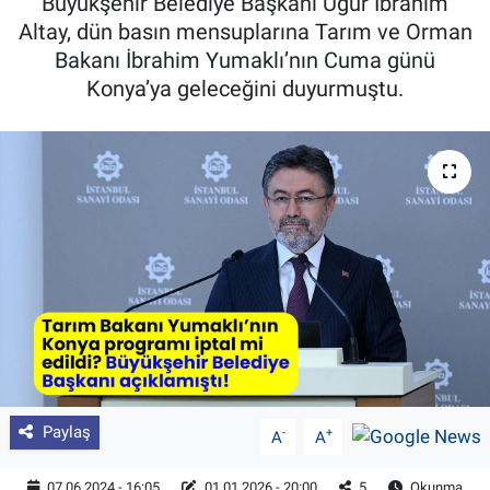
Büyükşehir Belediye Başkanı Uğur İbrahim
Altay, dün basın mensuplarına Tarım ve Orman
Pankobirlik
Bakanı İbrahim Yumaklı’nın Cuma günü
Konya’ya geleceğini duyurmuştu.
Et fiyatları
Tarım Bilgisi
Yetiştirici Soruyor
Dünyada Tarım
Üretici Birlikleri
Şeker ve Şekerli Mamüller
Tahıllar ve Baklagiller
Paylaş
-
+
A
A
Tohum
07.06.2024 - 16:05
01.01.2026 - 20:00
5
Okunma