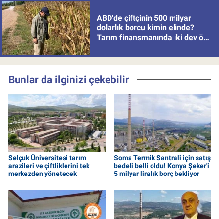
ABD'de çiftçinin 500 milyar
dolarlık borcu kimin elinde?
Tarım finansmanında iki dev öne
çıkıyor
Bunlar da ilginizi çekebilir
Selçuk Üniversitesi tarım
Soma Termik Santrali için satış
arazileri ve çiftliklerini tek
bedeli belli oldu! Konya Şeker'i
merkezden yönetecek
5 milyar liralık borç bekliyor