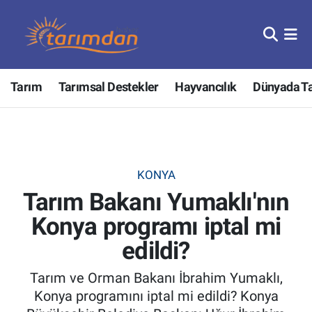
Tarım
Nöbetçi Eczaneler
Tarım
Tarımsal Destekler
Hayvancılık
Dünyada T
Hayvancılık
Hava Durumu
Gıda
Trafik Durumu
Güncel
Süper Lig Puan Durumu ve Fikstür
KONYA
Tarım Bakanı Yumaklı'nın
Tarımsal Destekler
Tüm Manşetler
Konya programı iptal mi
Tarım Bakanlığı
Son Dakika Haberleri
edildi?
TZOB
Haber Arşivi
Tarım ve Orman Bakanı İbrahim Yumaklı,
Konya programını iptal mi edildi? Konya
Tarım Kredi Kooperatifleri