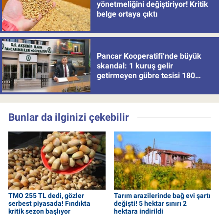
yönetmeliğini değiştiriyor! Kritik
belge ortaya çıktı
Pancar Kooperatifi’nde büyük
skandal: 1 kuruş gelir
getirmeyen gübre tesisi 180
milyon batırdı!
Bunlar da ilginizi çekebilir
TMO 255 TL dedi, gözler
Tarım arazilerinde bağ evi şartı
serbest piyasada! Fındıkta
değişti! 5 hektar sınırı 2
kritik sezon başlıyor
hektara indirildi