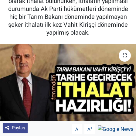
olarak ithalat bulunurken, ithalatın yapılması
durumunda Ak Parti hükümetleri döneminde
Pankobirlik
hiç bir Tarım Bakanı döneminde yapılmayan
şeker ithalatı ilk kez Vahit Kirişçi döneminde
Et fiyatları
yapılmış olacak.
Tarım Bilgisi
Yetiştirici Soruyor
Dünyada Tarım
Üretici Birlikleri
Şeker ve Şekerli Mamüller
Tahıllar ve Baklagiller
Paylaş
-
+
A
A
Tohum