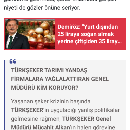
niyeti de gözler önüne seriyor.
Demiröz: "Yurt dışından
25 liraya soğan almak
yerine çiftçiden 35 liraya
alın"
TÜRKŞEKER TARIMI YANDAŞ
FİRMALARA YAĞLALATTIRAN GENEL
MÜDÜRÜ KİM KORUYOR?
Yaşanan şeker krizinin başında
TÜRKŞEKER
’in uyguladığı yanlış politikalar
gelmesine rağmen,
TÜRKŞEKER Genel
Müdürü Mücahit Alkan
’ın halen görevine