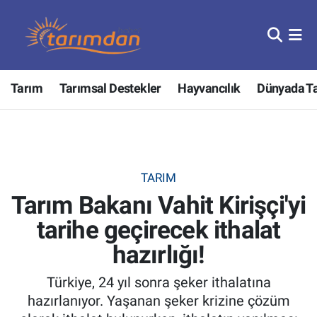
Tarım
Nöbetçi Eczaneler
Tarım
Tarımsal Destekler
Hayvancılık
Dünyada T
Hayvancılık
Hava Durumu
Gıda
Trafik Durumu
Güncel
Süper Lig Puan Durumu ve Fikstür
TARIM
Tarım Bakanı Vahit Kirişçi'yi
Tarımsal Destekler
Tüm Manşetler
tarihe geçirecek ithalat
Tarım Bakanlığı
Son Dakika Haberleri
hazırlığı!
TZOB
Haber Arşivi
Türkiye, 24 yıl sonra şeker ithalatına
hazırlanıyor. Yaşanan şeker krizine çözüm
Tarım Kredi Kooperatifleri