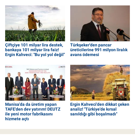
Çiftçiye 101 milyar lira destek,
Türkşeker'den pancar
bankaya 101 milyar lira faiz!
üreticilerine 991 milyon liralık
Ergin Kahveci: "Bu yol yol değil"
avans ödemesi
Manisa'da da üretim yapan
Ergin Kahveci'den dikkat çeken
TAFE'den dev yatırım! DEUTZ
analiz! "Türkiye'de kırsal
ile yeni motor fabrikasını
sanıldığı gibi boşalmadı"
hizmete açtı