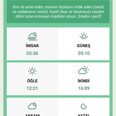
İlmi ile amel eden, malının fazlasını infâk eden (zekât
Pankobirlik
ve sadakasını veren), fuzûlî (boş ve lüzumsuz) sözden
dilini tutan kimseye müjdeler olsun. (Hadis-i şerif)
Et fiyatları
Tarım Bilgisi
İMSAK
GÜNEŞ
Yetiştirici Soruyor
03:36
05:10
Dünyada Tarım
Üretici Birlikleri
ÖĞLE
İKINDI
12:21
16:09
Şeker ve Şekerli Mamüller
Tahıllar ve Baklagiller
Tohum
AKŞAM
YATSI