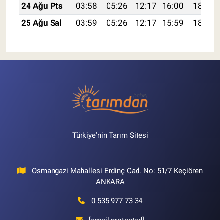
24 Ağu Pts
03:58
05:26
12:17
16:00
18:59
25 Ağu Sal
03:59
05:26
12:17
15:59
18:58
Türkiye'nin Tarım Sitesi
Osmangazi Mahallesi Erdinç Cad. No: 51/7 Keçiören
ANKARA
0 535 977 73 34