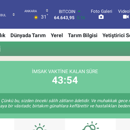
BITCOIN
64.643,95
0.16
Foto Galeri
Video
°
31
DOLAR
47,6006
0.06
EURO
lık
Dünyada Tarım
Yerel
Tarım Bilgisi
Yetiştirici 
55,0250
0.02
STERLİN
i
64,2398
0.2
GRAM ALTIN
6500.87
0.12
BİST100
İMSAK VAKTINE KALAN SÜRE
13.799
70
43:53
Çünkü bu, sizden önceki sâlih zâtların âdetidir. Ve muhakkak gece
a bir vâsıtadır, birtakım günahlara keffârettir ve hastalıkları bedend