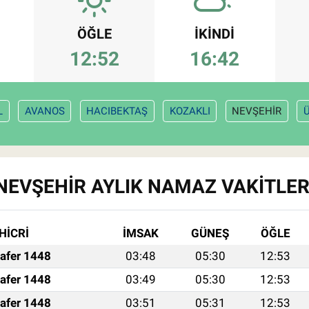
ÖĞLE
İKINDI
12:52
16:42
L
AVANOS
HACIBEKTAŞ
KOZAKLI
NEVŞEHİR
NEVŞEHİR AYLIK NAMAZ VAKITLER
HİCRİ
İMSAK
GÜNEŞ
ÖĞLE
afer 1448
03:48
05:30
12:53
afer 1448
03:49
05:30
12:53
afer 1448
03:51
05:31
12:53