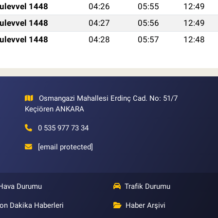
ulevvel 1448
04:26
05:55
12:49
ulevvel 1448
04:27
05:56
12:49
ulevvel 1448
04:28
05:57
12:48
Osmangazi Mahallesi Erdinç Cad. No: 51/7
Keçiören ANKARA
0 535 977 73 34
[email protected]
Hava Durumu
Trafik Durumu
on Dakika Haberleri
Haber Arşivi