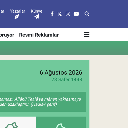
lar
Yazarlar
Künye
Soruyor
Resmi Reklamlar
6 Ağustos 2026
23 Safer 1448
 namazı, Allâhü Teâlâ'ya mânen yaklaşmaya
en uzaklaştırır. (Hadis-i şerif)