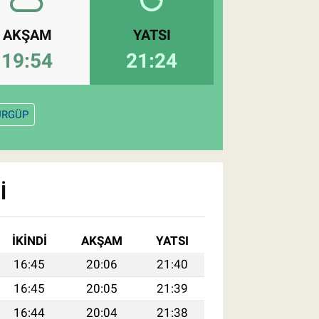
AKŞAM
YATSI
19:54
21:24
ÜRGÜP
I
İKINDI
AKŞAM
YATSI
16:45
20:06
21:40
16:45
20:05
21:39
16:44
20:04
21:38