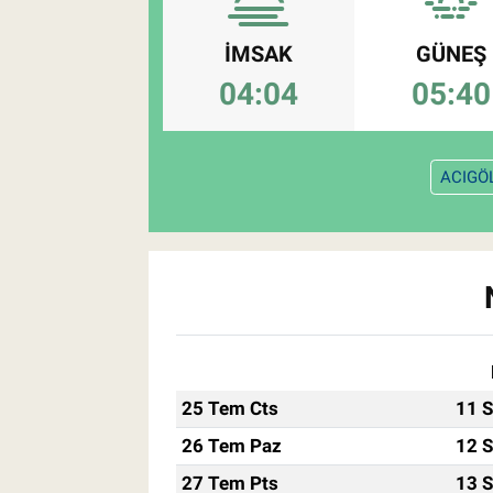
Pankobirlik
İMSAK
GÜNEŞ
04:04
05:40
Et fiyatları
Tarım Bilgisi
ACIGÖ
Yetiştirici Soruyor
Dünyada Tarım
Üretici Birlikleri
Şeker ve Şekerli Mamüller
25 Tem Cts
11 S
Tahıllar ve Baklagiller
26 Tem Paz
12 S
27 Tem Pts
13 S
Tohum