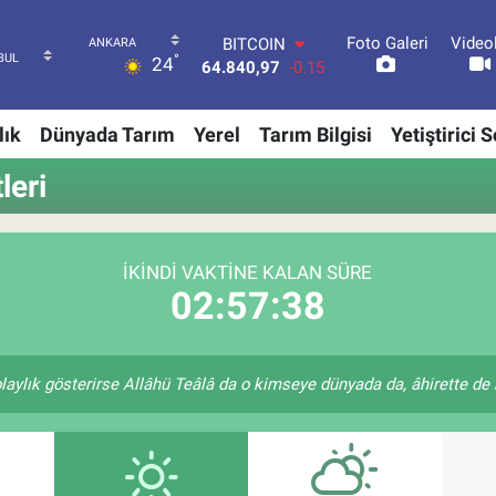
BITCOIN
64.840,97
-0.15
Foto Galeri
Video
°
24
DOLAR
47,7436
0.18
EURO
lık
Dünyada Tarım
Yerel
Tarım Bilgisi
Yetiştirici 
55,2510
0.32
STERLİN
leri
64,4811
0.38
GRAM ALTIN
6660.55
0
BİST100
İKINDI VAKTINE KALAN SÜRE
13.779
-14
02:57:37
laylık gösterirse Allâhü Teâlâ da o kimseye dünyada da, âhirette de k