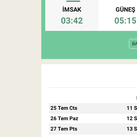
İMSAK
GÜNEŞ
Pankobirlik
03:42
05:15
Et fiyatları
Tarım Bilgisi
B
Yetiştirici Soruyor
Dünyada Tarım
Üretici Birlikleri
Şeker ve Şekerli Mamüller
25 Tem Cts
11 S
26 Tem Paz
12 S
Tahıllar ve Baklagiller
27 Tem Pts
13 S
Tohum