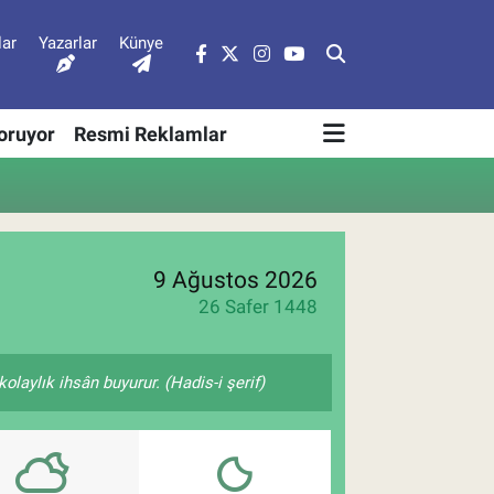
lar
Yazarlar
Künye
Soruyor
Resmi Reklamlar
9 Ağustos 2026
26 Safer 1448
olaylık ihsân buyurur. (Hadis-i şerif)