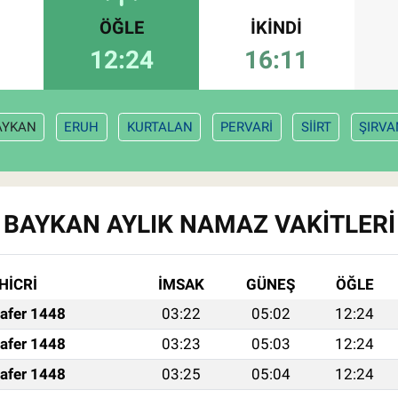
ÖĞLE
İKINDI
12:24
16:11
AYKAN
ERUH
KURTALAN
PERVARİ
SİİRT
ŞIRVA
BAYKAN AYLIK NAMAZ VAKITLERI
HİCRİ
İMSAK
GÜNEŞ
ÖĞLE
afer 1448
03:22
05:02
12:24
afer 1448
03:23
05:03
12:24
afer 1448
03:25
05:04
12:24