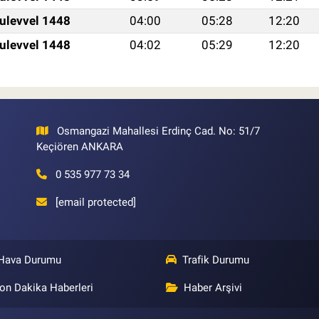
ulevvel 1448
04:00
05:28
12:20
ulevvel 1448
04:02
05:29
12:20
Osmangazi Mahallesi Erdinç Cad. No: 51/7
Keçiören ANKARA
0 535 977 73 34
[email protected]
Hava Durumu
Trafik Durumu
on Dakika Haberleri
Haber Arşivi