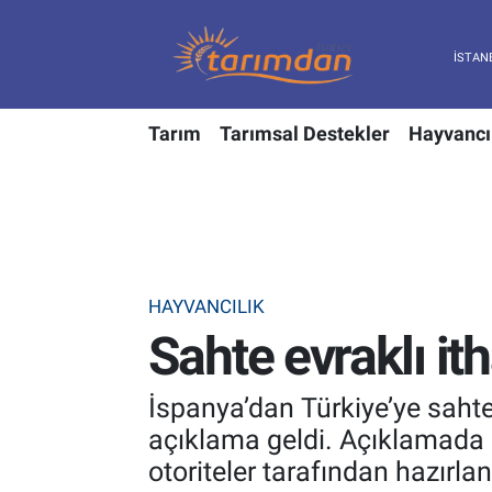
Tarım
Nöbetçi Eczaneler
Tarım
Tarımsal Destekler
Hayvancı
Hayvancılık
Hava Durumu
Gıda
Trafik Durumu
Güncel
Süper Lig Puan Durumu ve Fikstür
HAYVANCILIK
Tarımsal Destekler
Tüm Manşetler
Sahte evraklı it
Tarım Bakanlığı
Son Dakika Haberleri
İspanya’dan Türkiye’ye sahte 
TZOB
Haber Arşivi
açıklama geldi. Açıklamada s
otoriteler tarafından hazırlan
Tarım Kredi Kooperatifleri