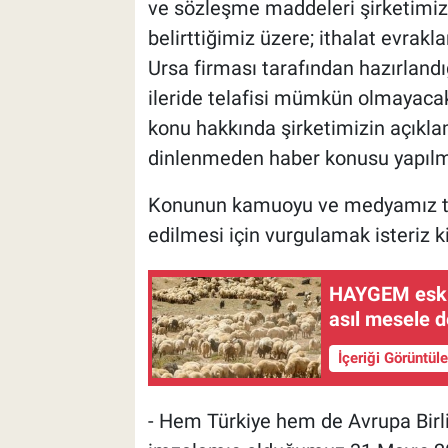
ve sözleşme maddeleri şirketimiz 
belirttiğimiz üzere; ithalat evrakl
Ursa firması tarafından hazırlandı
ileride telafisi mümkün olmayacak
konu hakkında şirketimizin açıkla
dinlenmeden haber konusu yapılma
Konunun kamuoyu ve medyamız tara
edilmesi için vurgulamak isteriz ki
HAYGEM eski 
asıl mesele d
İçeriği Görüntül
- Hem Türkiye hem de Avrupa Birli