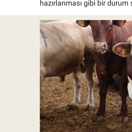
hazırlanması gibi bir durum s
Pankobirlik
Et fiyatları
Tarım Bilgisi
Yetiştirici Soruyor
Dünyada Tarım
Üretici Birlikleri
Şeker ve Şekerli Mamüller
Tahıllar ve Baklagiller
Tohum