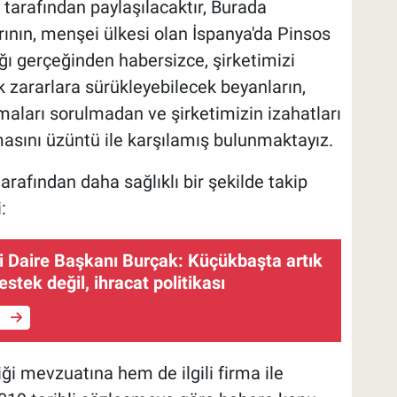
tarafından paylaşılacaktır, Burada
arının, menşei ülkesi olan İspanya'da Pinsos
ğı gerçeğinden habersizce, şirketimizi
 zararlara sürükleyebilecek beyanların,
maları sorulmadan ve şirketimizin izahatları
sını üzüntü ile karşılamış bulunmaktayız.
fından daha sağlıklı bir şekilde takip
:
Daire Başkanı Burçak: Küçükbaşta artık
estek değil, ihracat politikası
e
ği mevzuatına hem de ilgili firma ile