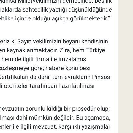
nisa Milletvekilimizin demecinde: besilik
vraklarda sahtecilik yaptığı düşünüldüğünde
tehlike içinde olduğu açıkça görülmektedir.”
eriz ki Sayın vekilimizin beyanı kendisinin
den kaynaklanmaktadır. Zira, hem Türkiye
hem de ilgili firma ile imzalamış
sözleşmeye göre; habere konu besi
Sertifikaları da dahil tüm evrakların Pinsos
li otoriteler tarafından hazırlatılması
evzuatın zorunlu kıldığı bir prosedür olup;
rılması dahi mümkün değildir. Bu aşamada,
enler ile ilgili mevzuat, karşılıklı yazışmalar