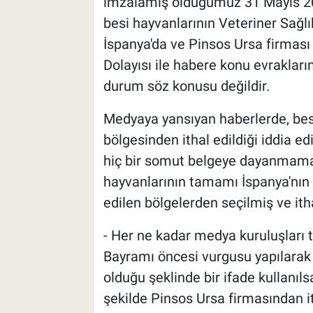
imzalamış olduğumuz 31 Mayıs 20
besi hayvanlarının Veteriner Sağlık
İspanya'da ve Pinsos Ursa firması
Dolayısı ile habere konu evrakların
durum söz konusu değildir.
Medyaya yansıyan haberlerde, besi
bölgesinden ithal edildiği iddia e
hiç bir somut belgeye dayanmamak
hayvanlarının tamamı İspanya'nın gü
edilen bölgelerden seçilmiş ve itha
- Her ne kadar medya kuruluşları 
Bayramı öncesi vurgusu yapılara
olduğu şeklinde bir ifade kullanılsa
şekilde Pinsos Ursa firmasından i