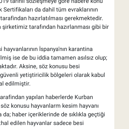
19 tarihli sözleşmeye göre habere konu
 Sertifikaları da dahil tüm evraklarının
 tarafindan hazırlatılması gerekmektedir.
 şirketimiz tarafından hazırlanması gibi bir
 hayvanlarının İspanya'nın karantina
dilmiş ise de bu iddia tamamen asılsız olup;
tadır. Aksine, söz konusu besi
venli yetiştiricilik bölgeleri olarak kabul
l edilmiştir.
tarafindan yapılan haberlerde Kurban
k söz konusu hayvanlarm kesim hayvanı
 da; haber içeriklerinde de sıklıkla geçtiği
thal edilen hayvanlar sadece besi